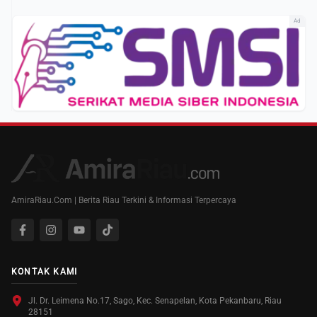
Ad
AmiraRiau.Com | Berita Riau Terkini & Informasi Terpercaya
KONTAK KAMI
Jl. Dr. Leimena No.17, Sago, Kec. Senapelan, Kota Pekanbaru, Riau
28151