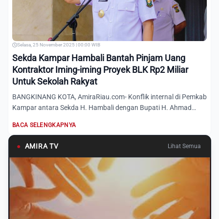
Selasa, 25 November 2025 | 00:00 WIB
Sekda Kampar Hambali Bantah Pinjam Uang
Kontraktor Iming-iming Proyek BLK Rp2 Miliar
Untuk Sekolah Rakyat
BANGKINANG KOTA, AmiraRiau.com- Konflik internal di Pemkab
Kampar antara Sekda H. Hambali dengan Bupati H. Ahmad
Yuzar d...
BACA SELENGKAPNYA
●
AMIRA TV
Lihat Semua