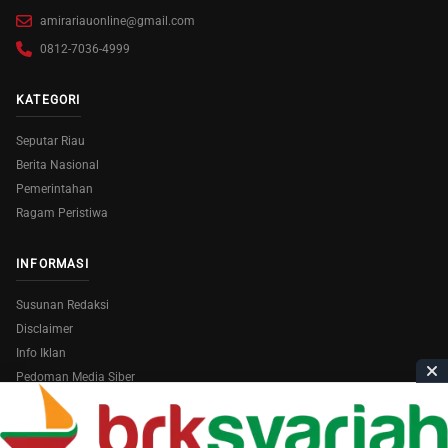
amirariauonline@gmail.com
0812-7036-4999
KATEGORI
Seputar Riau
Berita Nasional
Pemerintahan
Ragam Peristiwa
INFORMASI
Susunan Redaksi
Disclaimer
Info Iklan
Pedoman Media Siber