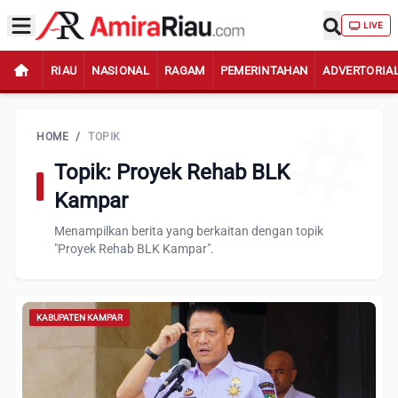
LIVE
RIAU
NASIONAL
RAGAM
PEMERINTAHAN
ADVERTORIA
HOME
/
TOPIK
Topik: Proyek Rehab BLK
Kampar
Menampilkan berita yang berkaitan dengan topik
"Proyek Rehab BLK Kampar".
KABUPATEN KAMPAR