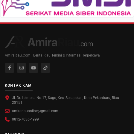
AmiraRiau.Com | Berita Riau Terkini & Informasi Terpercaya
KONTAK KAMI
Jl. Dr. Leimena No.17, Sago, Kec. Senapelan, Kota Pekanbaru, Riau
28151
amirariauonline@gmail.com
0812-7036-4999