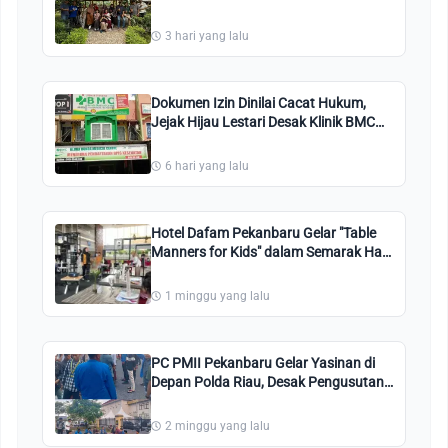
Angkatan 83 Makan Bersama
3 hari yang lalu
Dokumen Izin Dinilai Cacat Hukum,
Jejak Hijau Lestari Desak Klinik BMC
Disegel
6 hari yang lalu
Hotel Dafam Pekanbaru Gelar "Table
Manners for Kids" dalam Semarak Hari
Kemerdekaan Agustus Nanti
1 minggu yang lalu
PC PMII Pekanbaru Gelar Yasinan di
Depan Polda Riau, Desak Pengusutan
Kasus Pengeroyokan Kader
2 minggu yang lalu