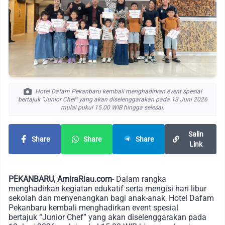
Hotel Dafam Pekanbaru kembali menghadirkan event spesial
bertajuk “Junior Chef” yang akan diselenggarakan pada 13 Juni 2026
mulai pukul 15.00 WIB hingga selesai.
Salin
Share
Share
Share
Link
PEKANBARU, AmiraRiau.com
- Dalam rangka
menghadirkan kegiatan edukatif serta mengisi hari libur
sekolah dan menyenangkan bagi anak-anak, Hotel Dafam
Pekanbaru kembali menghadirkan event spesial
bertajuk “Junior Chef” yang akan diselenggarakan pada