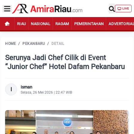
LIVE
RIAU
NASIONAL
RAGAM
PEMERINTAHAN
ADVERTORIA
HOME
/
PEKANBARU
/
DETAIL
Serunya Jadi Chef Cilik di Event
“Junior Chef” Hotel Dafam Pekanbaru
Isman
I
Selasa, 26 Mei 2026 | 22:47 WIB