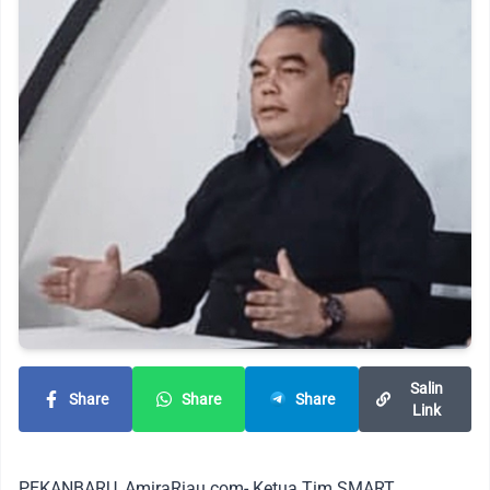
Salin
Share
Share
Share
Link
PEKANBARU, AmiraRiau.com- Ketua Tim SMART