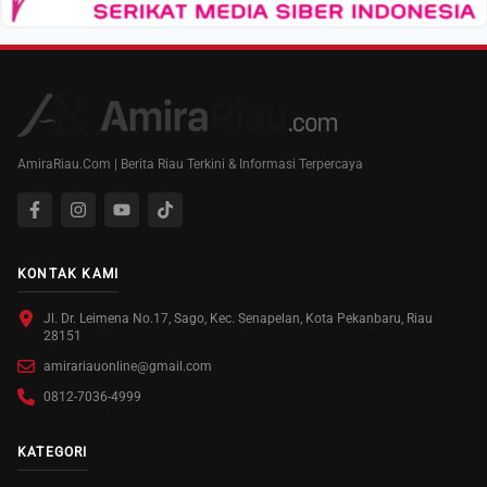
AmiraRiau.Com | Berita Riau Terkini & Informasi Terpercaya
KONTAK KAMI
Jl. Dr. Leimena No.17, Sago, Kec. Senapelan, Kota Pekanbaru, Riau
28151
amirariauonline@gmail.com
0812-7036-4999
KATEGORI