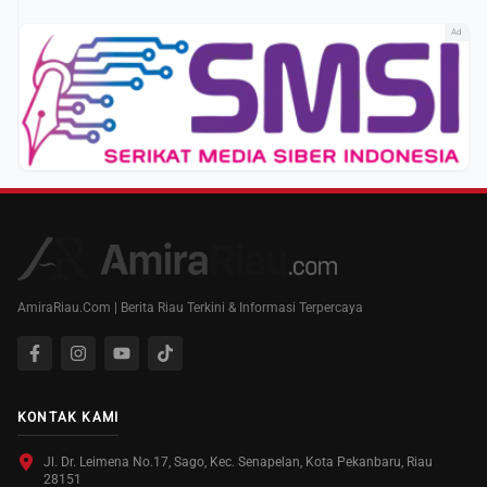
Ad
AmiraRiau.Com | Berita Riau Terkini & Informasi Terpercaya
KONTAK KAMI
Jl. Dr. Leimena No.17, Sago, Kec. Senapelan, Kota Pekanbaru, Riau
28151