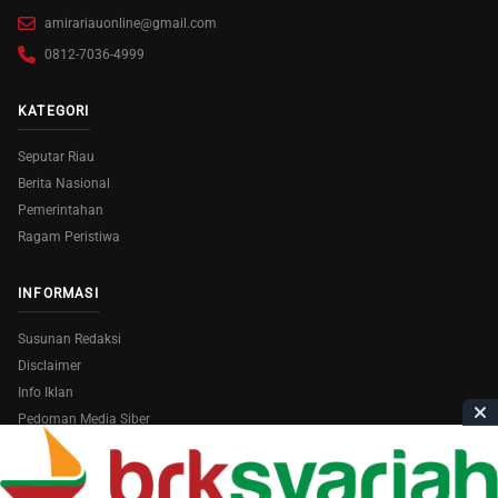
amirariauonline@gmail.com
0812-7036-4999
KATEGORI
Seputar Riau
Berita Nasional
Pemerintahan
Ragam Peristiwa
INFORMASI
Susunan Redaksi
Disclaimer
Info Iklan
Pedoman Media Siber