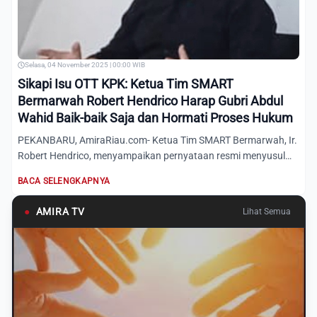
Selasa, 04 November 2025 | 00:00 WIB
Sikapi Isu OTT KPK: Ketua Tim SMART
Bermarwah Robert Hendrico Harap Gubri Abdul
Wahid Baik-baik Saja dan Hormati Proses Hukum
PEKANBARU, AmiraRiau.com- Ketua Tim SMART Bermarwah, Ir.
Robert Hendrico, menyampaikan pernyataan resmi menyusul
dugaan...
BACA SELENGKAPNYA
●
AMIRA TV
Lihat Semua