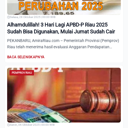
Selasa, 28 Oktober 2025 | 00:00 WIB
Alhamdulillah! 3 Hari Lagi APBD-P Riau 2025
Sudah Bisa Digunakan, Mulai Jumat Sudah Cair
PEKANBARU, AmiraRiau.com – Pemerintah Provinsi (Pemprov)
Riau telah menerima hasil evaluasi Anggaran Pendapatan
Belanja...
BACA SELENGKAPNYA
PEMPROV RIAU
Senin, 06 Oktober 2025 | 00:00 WIB