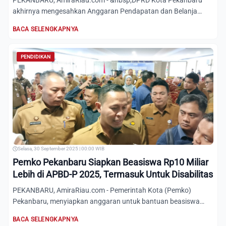
PEKANBARU, AmiraRiau.com - &nbsp;DPRD Kota Pekanbaru
akhirnya mengesahkan Anggaran Pendapatan dan Belanja
Daerah Perubah...
BACA SELENGKAPNYA
PENDIDIKAN
Selasa, 30 September 2025 | 00:00 WIB
Pemko Pekanbaru Siapkan Beasiswa Rp10 Miliar
Lebih di APBD-P 2025, Termasuk Untuk Disabilitas
PEKANBARU, AmiraRiau.com - Pemerintah Kota (Pemko)
Pekanbaru, menyiapkan anggaran untuk bantuan beasiswa
dengan angka me...
BACA SELENGKAPNYA