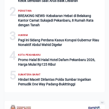
Kelok Sembilan Saat Arus Balik Lebaran
2
PERISTIWA
BREAKING NEWS- Kebakaran Hebat di Belakang
Kantor Camat Sukajadi Pekanbaru, 8 Rumah Rata
dengan Tanah
3
HUKRIM
Pagi ini Sidang Perdana Kasus Korupsi Gubernur Riau
Nonaktif Abdul Wahid Digelar
4
KOTA PEKANBARU
Promo Halal Bi Halal Hotel Dafam Pekanbaru 2026,
Harga Mulai Rp125 Ribu!
5
SUMATERA BARAT
Hindari Macet! Dirlantas Polda Sumbar Ingatkan
Pemudik One Way Padang-Bukittinggi
Ad