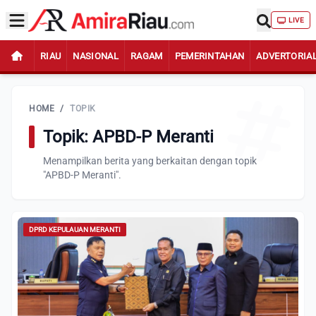
LIVE
RIAU
NASIONAL
RAGAM
PEMERINTAHAN
ADVERTORIA
HOME
/
TOPIK
Topik: APBD-P Meranti
Menampilkan berita yang berkaitan dengan topik
"APBD-P Meranti".
DPRD KEPULAUAN MERANTI