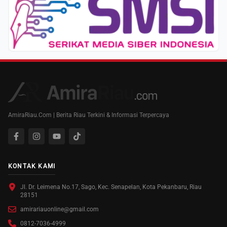
AmiraRiau.Com | Berita Riau Terkini & Informasi Terpercaya
KONTAK KAMI
Jl. Dr. Leimena No.17, Sago, Kec. Senapelan, Kota Pekanbaru, Riau
28151
amirariauonline@gmail.com
0812-7036-4999