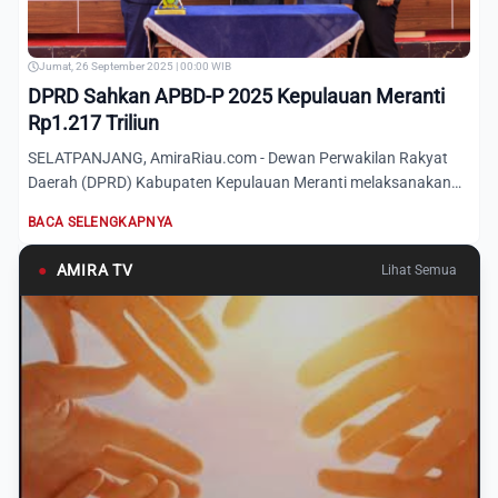
Jumat, 26 September 2025 | 00:00 WIB
DPRD Sahkan APBD-P 2025 Kepulauan Meranti
Rp1.217 Triliun
SELATPANJANG, AmiraRiau.com - Dewan Perwakilan Rakyat
Daerah (DPRD) Kabupaten Kepulauan Meranti melaksanakan
rapat parip...
BACA SELENGKAPNYA
●
AMIRA TV
Lihat Semua