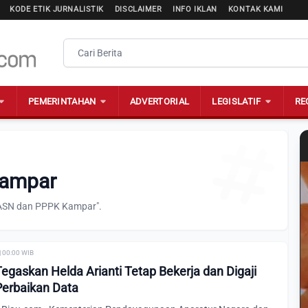
KODE ETIK JURNALISTIK
DISCLAIMER
INFO IKLAN
KONTAK KAMI
PEMERINTAHAN
ADVERTORIAL
LEGISLATIF
RE
Kampar
 "ASN dan PPPK Kampar".
| 00:00 WIB
askan Helda Arianti Tetap Bekerja dan Digaji
Perbaikan Data