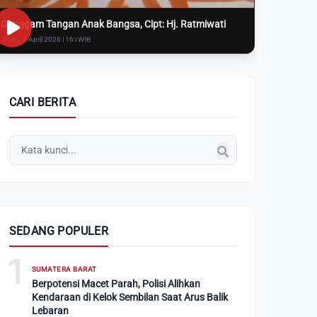
Genggam Tangan Anak Bangsa, Cipt: Hj. Ratmiwati
Rabu, 8 April 2026 | 16:i WIB
CARI BERITA
SEDANG POPULER
1
SUMATERA BARAT
Berpotensi Macet Parah, Polisi Alihkan
Kendaraan di Kelok Sembilan Saat Arus Balik
Lebaran