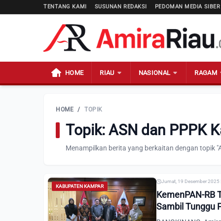
TENTANG KAMI
SUSUNAN REDAKSI
PEDOMAN MEDIA SIBER
HOME
RIAU
NASIONAL
RAGAM
HOME
/
TOPIK
Topik: ASN dan PPPK 
Menampilkan berita yang berkaitan dengan topik
Jumat, 19 Desember 2025 
KABUPATEN KAMPAR
KemenPAN-RB Teg
Sambil Tunggu 