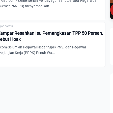
iau.com - Kementerian Pendayagunaan Aparatur Negara dan
i (KemenPAN-RB) menyampaikan...
| 00:00 WIB
ampar Resahkan Isu Pemangkasan TPP 50 Persen,
ebut Hoax
om-Sejumlah Pegawai Negeri Sipil (PNS) dan Pegawai
erjanjian Kerja (PPPK) Penuh Wa...