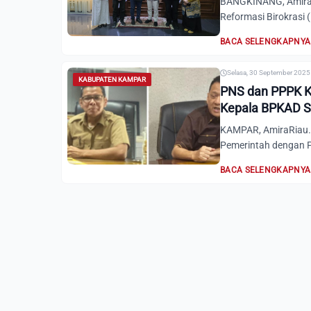
BANGKINANG, AmiraR
Reformasi Birokras
BACA SELENGKAPNYA
Selasa, 30 September 2025 
KABUPATEN KAMPAR
PNS dan PPPK K
Kepala BPKAD S
KAMPAR, AmiraRiau.c
Pemerintah dengan P
BACA SELENGKAPNYA