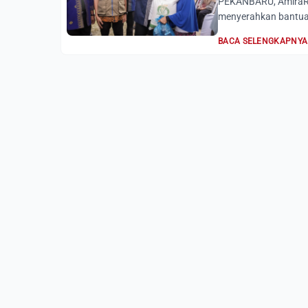
PEKANBARU, AmiraRia
menyerahkan bantuan
BACA SELENGKAPNYA