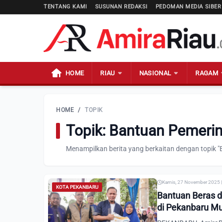
TENTANG KAMI
SUSUNAN REDAKSI
PEDOMAN MEDIA SIBER
HOME
RIAU
NASIONAL
RAGAM
HOME
/
TOPIK
Topik: Bantuan Pemeri
Menampilkan berita yang berkaitan dengan topik 
Kamis, 27 November 2025 |
KOTA PEKANBARU
Bantuan Beras 
di Pekanbaru Mu