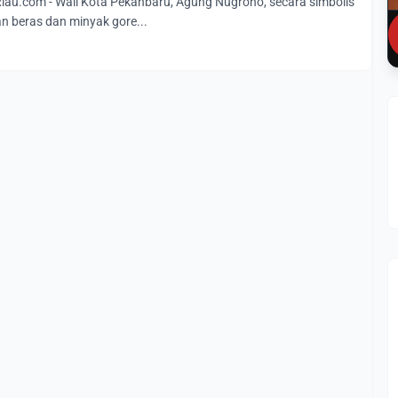
u.com - Wali Kota Pekanbaru, Agung Nugroho, secara simbolis
 beras dan minyak gore...