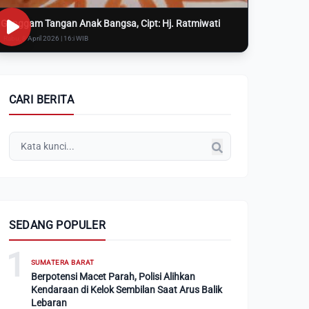
Genggam Tangan Anak Bangsa, Cipt: Hj. Ratmiwati
Rabu, 8 April 2026 | 16:i WIB
CARI BERITA
SEDANG POPULER
1
SUMATERA BARAT
Berpotensi Macet Parah, Polisi Alihkan
Kendaraan di Kelok Sembilan Saat Arus Balik
Lebaran