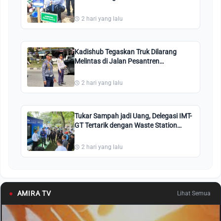
Perkantoran Tenayan Raya
2 hari yang lalu
Kadishub Tegaskan Truk Dilarang
Melintas di Jalan Pesantren
Pekanbaru: Kami Perintahkan Putar
Balik!
2 hari yang lalu
Tukar Sampah jadi Uang, Delegasi IMT-
GT Tertarik dengan Waste Station
Pekanbaru
2 hari yang lalu
●
AMIRA TV
Lihat Semua