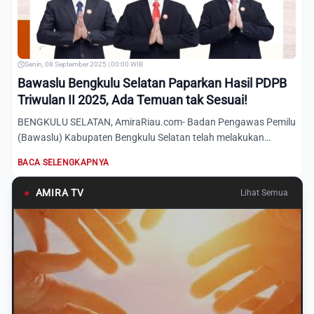
Senin, 08 September 2025 | 00:00 WIB
Bawaslu Bengkulu Selatan Paparkan Hasil PDPB
Triwulan II 2025, Ada Temuan tak Sesuai!
BENGKULU SELATAN, AmiraRiau.com- Badan Pengawas Pemilu
(Bawaslu) Kabupaten Bengkulu Selatan telah melakukan
pengawasan P...
BACA SELENGKAPNYA
●
AMIRA TV
Lihat Semua