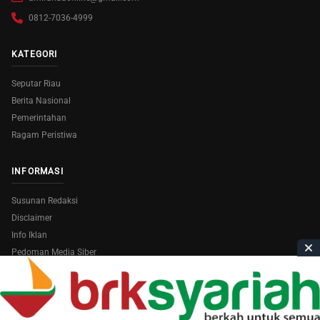
0812-7036-4999
KATEGORI
Seputar Riau
Berita Nasional
Pemerintahan
Ragam Peristiwa
INFORMASI
Susunan Redaksi
Disclaimer
Info Iklan
Pedoman Media Siber
Copyright © 2026
AmiraRiau.com
. All Rights Reserved.