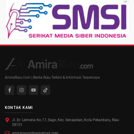
Ad
AmiraRiau.Com | Berita Riau Terkini & Informasi Terpercaya
KONTAK KAMI
Jl. Dr. Leimena No.17, Sago, Kec. Senapelan, Kota Pekanbaru, Riau
28151
amirariauonline@gmail.com