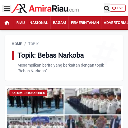
LIVE
RIAU
NASIONAL
RAGAM
PEMERINTAHAN
ADVERTORIA
HOME
/
TOPIK
Topik: Bebas Narkoba
Menampilkan berita yang berkaitan dengan topik
"Bebas Narkoba".
KABUPATEN ROKAN HULU