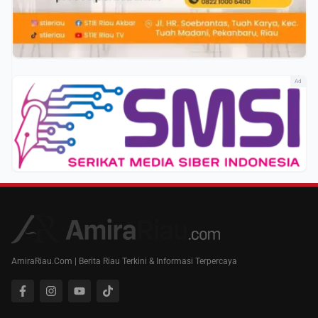
Ad
AmiraRiau.Com | Berita Riau Terkini & Informasi Terpercaya