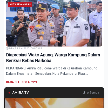
KOTA PEKANBARU
Rabu, 25 Juni 2025 | 00:00 WIB
Diapresiasi Wako Agung, Warga Kampung Dalam
Berikrar Bebas Narkoba
PEKANBARU, Amira Riau.com- Warga di Kelurahan Kampung
Dalam, Kecamatan Senapelan, Kota Pekanbaru, Riau,
mendeklarasikan...
BACA SELENGKAPNYA
●
AMIRA TV
Lihat Semua