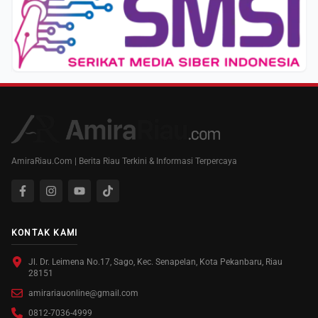
AmiraRiau.Com | Berita Riau Terkini & Informasi Terpercaya
KONTAK KAMI
Jl. Dr. Leimena No.17, Sago, Kec. Senapelan, Kota Pekanbaru, Riau
28151
amirariauonline@gmail.com
0812-7036-4999