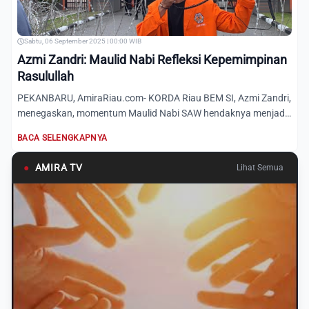
Sabtu, 06 September 2025 | 00:00 WIB
Azmi Zandri: Maulid Nabi Refleksi Kepemimpinan
Rasulullah
PEKANBARU, AmiraRiau.com- KORDA Riau BEM SI, Azmi Zandri,
menegaskan, momentum Maulid Nabi SAW hendaknya menjadi
refleks...
BACA SELENGKAPNYA
●
AMIRA TV
Lihat Semua