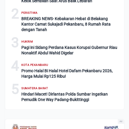
Kelok Sembilan Saat Arus Balik Lebaran
2
PERISTIWA
BREAKING NEWS- Kebakaran Hebat di Belakang
Kantor Camat Sukajadi Pekanbaru, 8 Rumah Rata
dengan Tanah
3
HUKRIM
Pagi ini Sidang Perdana Kasus Korupsi Gubernur Riau
Nonaktif Abdul Wahid Digelar
4
KOTA PEKANBARU
Promo Halal Bi Halal Hotel Dafam Pekanbaru 2026,
Harga Mulai Rp125 Ribu!
5
SUMATERA BARAT
Hindari Macet! Dirlantas Polda Sumbar Ingatkan
Pemudik One Way Padang-Bukittinggi
Ad