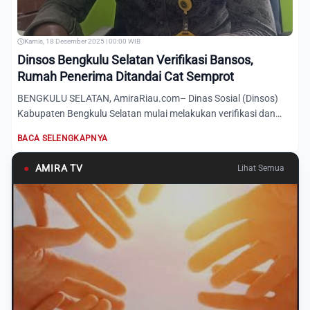
Kamis, 18 Desember 2025 | 00:00 WIB
Dinsos Bengkulu Selatan Verifikasi Bansos,
Rumah Penerima Ditandai Cat Semprot
BENGKULU SELATAN, AmiraRiau.com– Dinas Sosial (Dinsos)
Kabupaten Bengkulu Selatan mulai melakukan verifikasi dan
validas...
BACA SELENGKAPNYA
●
AMIRA TV
Lihat Semua