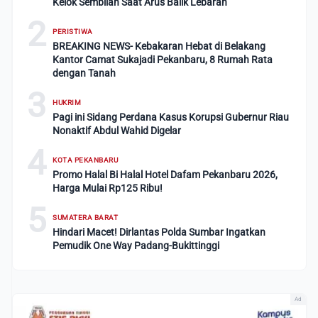
Kelok Sembilan Saat Arus Balik Lebaran
2
PERISTIWA
BREAKING NEWS- Kebakaran Hebat di Belakang
Kantor Camat Sukajadi Pekanbaru, 8 Rumah Rata
dengan Tanah
3
HUKRIM
Pagi ini Sidang Perdana Kasus Korupsi Gubernur Riau
Nonaktif Abdul Wahid Digelar
4
KOTA PEKANBARU
Promo Halal Bi Halal Hotel Dafam Pekanbaru 2026,
Harga Mulai Rp125 Ribu!
5
SUMATERA BARAT
Hindari Macet! Dirlantas Polda Sumbar Ingatkan
Pemudik One Way Padang-Bukittinggi
Ad