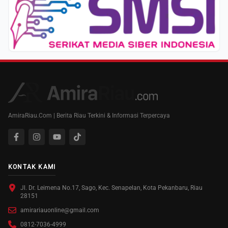
AmiraRiau.Com | Berita Riau Terkini & Informasi Terpercaya
KONTAK KAMI
Jl. Dr. Leimena No.17, Sago, Kec. Senapelan, Kota Pekanbaru, Riau
28151
amirariauonline@gmail.com
0812-7036-4999