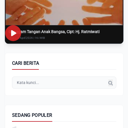
Genggam Tangan Anak Bangsa, Cipt: Hj. Ratmiwati
Rabu, 8 April 2026 | 16:i WIB
CARI BERITA
SEDANG POPULER