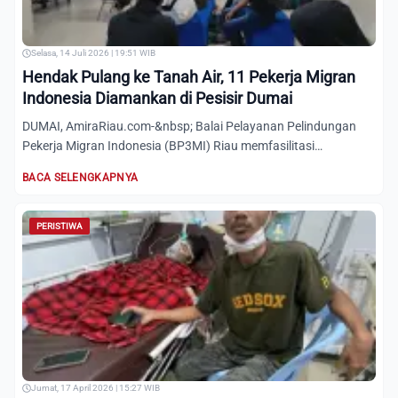
Selasa, 14 Juli 2026 | 19:51 WIB
Hendak Pulang ke Tanah Air, 11 Pekerja Migran
Indonesia Diamankan di Pesisir Dumai
DUMAI, AmiraRiau.com-&nbsp; Balai Pelayanan Pelindungan
Pekerja Migran Indonesia (BP3MI) Riau memfasilitasi
pemulangan 1...
BACA SELENGKAPNYA
PERISTIWA
Jumat, 17 April 2026 | 15:27 WIB