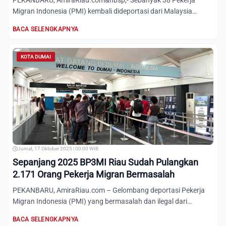
PEKANBARU, AmiraRiau.com&nbsp;- Sebanyak 38 Pekerja
Migran Indonesia (PMI) kembali dideportasi dari Malaysia
melalui pel...
BACA SELENGKAPNYA
KOTA DUMAI
Jumat, 17 Oktober 2025 | 00:00 WIB
Sepanjang 2025 BP3MI Riau Sudah Pulangkan
2.171 Orang Pekerja Migran Bermasalah
PEKANBARU, AmiraRiau.com – Gelombang deportasi Pekerja
Migran Indonesia (PMI) yang bermasalah dan ilegal dari
Malaysia t...
BACA SELENGKAPNYA