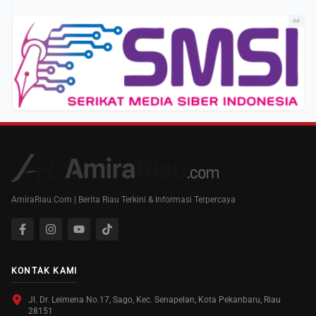
Ad
AmiraRiau.Com | Berita Riau Terkini & Informasi Terpercaya
KONTAK KAMI
Jl. Dr. Leimena No.17, Sago, Kec. Senapelan, Kota Pekanbaru, Riau
28151