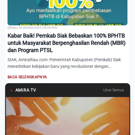
Rabu, 08 Oktober 2025 | 00:00 WIB
Kabar Baik! Pemkab Siak Bebaskan 100% BPHTB
untuk Masyarakat Berpenghasilan Rendah (MBR)
dan Program PTSL
SIAK, AmiraRiau.com- Pemerintah Kabupaten (Pemkab) Siak
menerbitkan kebijakan baru yang revolusioner dengan
memberikan k...
BACA SELENGKAPNYA
●
AMIRA TV
Lihat Semua