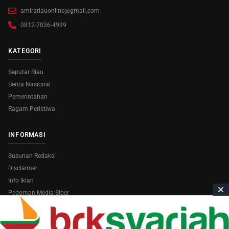
amirariauonline@gmail.com
0812-7036-4999
KATEGORI
Seputar Riau
Berita Nasional
Pemerintahan
Ragam Peristiwa
INFORMASI
Susunan Redaksi
Disclaimer
Info Iklan
Pedoman Media Siber