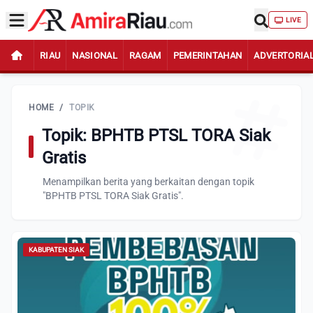
LIVE
RIAU
NASIONAL
RAGAM
PEMERINTAHAN
ADVERTORIA
HOME
/
TOPIK
Topik: BPHTB PTSL TORA Siak
Gratis
Menampilkan berita yang berkaitan dengan topik
"BPHTB PTSL TORA Siak Gratis".
KABUPATEN SIAK