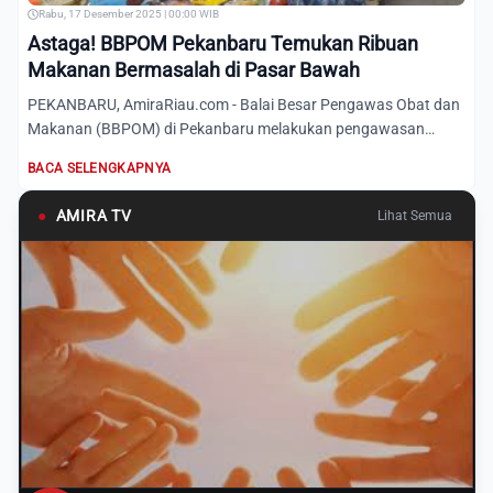
Rabu, 17 Desember 2025 | 00:00 WIB
Astaga! BBPOM Pekanbaru Temukan Ribuan
Makanan Bermasalah di Pasar Bawah
PEKANBARU, AmiraRiau.com - Balai Besar Pengawas Obat dan
Makanan (BBPOM) di Pekanbaru melakukan pengawasan
pangan menjel...
BACA SELENGKAPNYA
●
AMIRA TV
Lihat Semua