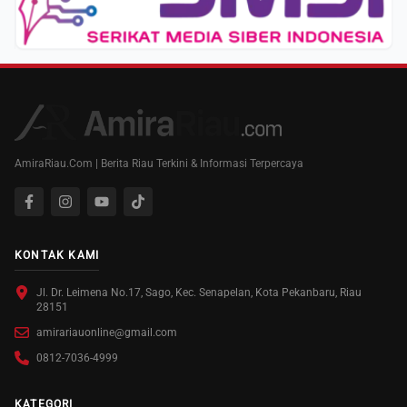
AmiraRiau.Com | Berita Riau Terkini & Informasi Terpercaya
KONTAK KAMI
Jl. Dr. Leimena No.17, Sago, Kec. Senapelan, Kota Pekanbaru, Riau
28151
amirariauonline@gmail.com
0812-7036-4999
KATEGORI