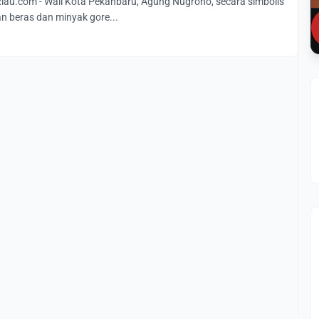
u.com - Wali Kota Pekanbaru, Agung Nugroho, secara simbolis
 beras dan minyak gore...