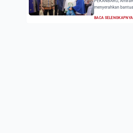
PEKANBARU, AmiraRia
menyerahkan bantuan
BACA SELENGKAPNYA