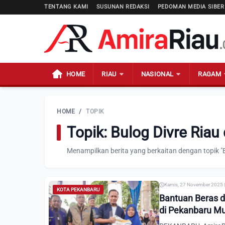
TENTANG KAMI
SUSUNAN REDAKSI
PEDOMAN MEDIA SIBER
HOME
RIAU
NASIONAL
RAGAM
HOME
/
TOPIK
Topik: Bulog Divre Riau
Menampilkan berita yang berkaitan dengan topik "
Kamis, 27 November 2025 |
KOTA PEKANBARU
Bantuan Beras 
di Pekanbaru Mu