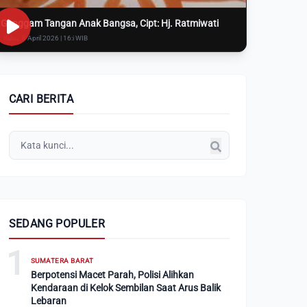
Genggam Tangan Anak Bangsa, Cipt: Hj. Ratmiwati
Rabu, 8 April 2026 | 16:i WIB
CARI BERITA
SEDANG POPULER
1
SUMATERA BARAT
Berpotensi Macet Parah, Polisi Alihkan
Kendaraan di Kelok Sembilan Saat Arus Balik
Lebaran