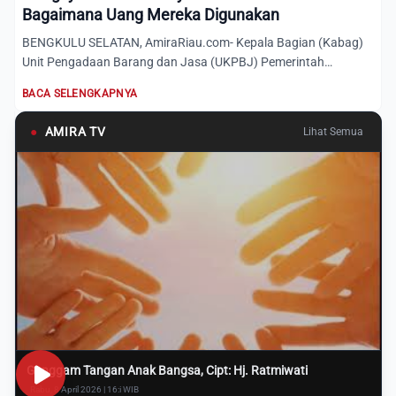
Bagaimana Uang Mereka Digunakan
BENGKULU SELATAN, AmiraRiau.com- Kepala Bagian (Kabag)
Unit Pengadaan Barang dan Jasa (UKPBJ) Pemerintah
Kabupaten Bengk...
BACA SELENGKAPNYA
●
AMIRA TV
Lihat Semua
Genggam Tangan Anak Bangsa, Cipt: Hj. Ratmiwati
Rabu, 8 April 2026 | 16:i WIB