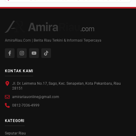
AmiraRiau.Com | Berita Riau Terkini & Informasi Terpercaya
KONTAK KAMI
Jl. Dr. Leimena No.17, Sago, Kec. Senapelan, Kota Pekanbaru, Riau
28151
amirariauonline@gmail.com
0812-7036-4999
KATEGORI
Seputar Riau