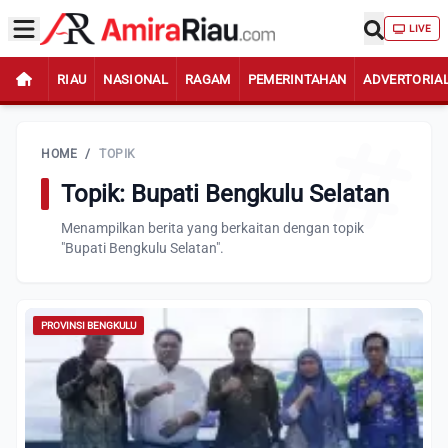
LIVE
RIAU
NASIONAL
RAGAM
PEMERINTAHAN
ADVERTORIA
HOME
/
TOPIK
Topik: Bupati Bengkulu Selatan
Menampilkan berita yang berkaitan dengan topik
"Bupati Bengkulu Selatan".
PROVINSI BENGKULU