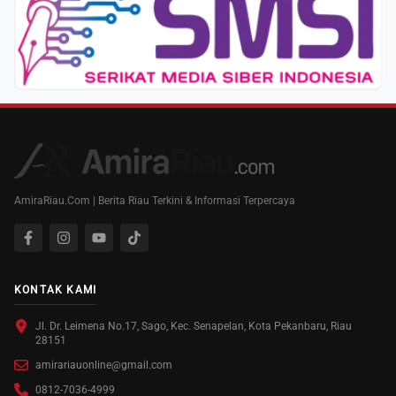
AmiraRiau.Com | Berita Riau Terkini & Informasi Terpercaya
KONTAK KAMI
Jl. Dr. Leimena No.17, Sago, Kec. Senapelan, Kota Pekanbaru, Riau
28151
amirariauonline@gmail.com
0812-7036-4999