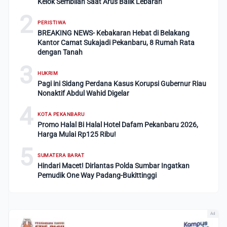
Kelok Sembilan Saat Arus Balik Lebaran
2
PERISTIWA
BREAKING NEWS- Kebakaran Hebat di Belakang
Kantor Camat Sukajadi Pekanbaru, 8 Rumah Rata
dengan Tanah
3
HUKRIM
Pagi ini Sidang Perdana Kasus Korupsi Gubernur Riau
Nonaktif Abdul Wahid Digelar
4
KOTA PEKANBARU
Promo Halal Bi Halal Hotel Dafam Pekanbaru 2026,
Harga Mulai Rp125 Ribu!
5
SUMATERA BARAT
Hindari Macet! Dirlantas Polda Sumbar Ingatkan
Pemudik One Way Padang-Bukittinggi
Ad