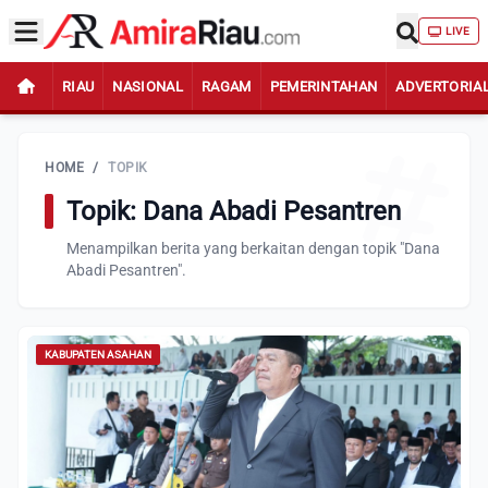
LIVE
RIAU
NASIONAL
RAGAM
PEMERINTAHAN
ADVERTORIA
HOME
/
TOPIK
Topik: Dana Abadi Pesantren
Menampilkan berita yang berkaitan dengan topik "Dana
Abadi Pesantren".
KABUPATEN ASAHAN