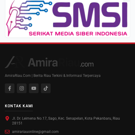
AmiraRiau.Com | Berita Riau Terkini & Informasi Terpercaya
KONTAK KAMI
Jl. Dr. Leimena No.17, Sago, Kec. Senapelan, Kota Pekanbaru, Riau
28151
amirariauonline@gmail.com