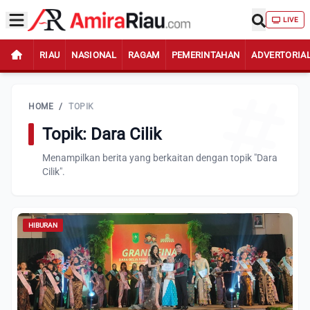
LIVE
RIAU
NASIONAL
RAGAM
PEMERINTAHAN
ADVERTORIA
HOME
/
TOPIK
Topik: Dara Cilik
Menampilkan berita yang berkaitan dengan topik "Dara
Cilik".
HIBURAN