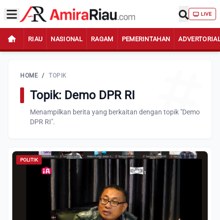
LIVE
RIAU
NASIONAL
RAGAM
PEMERINTAHAN
ADVERTORIA
HOME
/
TOPIK
Topik: Demo DPR RI
Menampilkan berita yang berkaitan dengan topik "Demo
DPR RI".
POLITIK