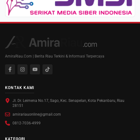
AmiraRiau.Com | Berita Riau Terkini & Informasi Terpercaya
KONTAK KAMI
Jl. Dr. Leimena No.17, Sago, Kec. Senapelan, Kota Pekanbaru, Riau
28151
amirariauonline@gmail.com
0812-7036-4999
KATEGORI