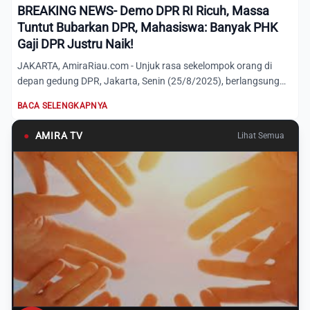
BREAKING NEWS- Demo DPR RI Ricuh, Massa
Tuntut Bubarkan DPR, Mahasiswa: Banyak PHK
Gaji DPR Justru Naik!
JAKARTA, AmiraRiau.com - Unjuk rasa sekelompok orang di
depan gedung DPR, Jakarta, Senin (25/8/2025), berlangsung
ricuh...
BACA SELENGKAPNYA
●
AMIRA TV
Lihat Semua