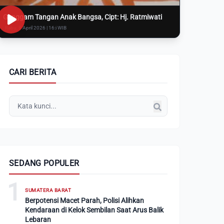
Genggam Tangan Anak Bangsa, Cipt: Hj. Ratmiwati
Rabu, 8 April 2026 | 16:i WIB
CARI BERITA
SEDANG POPULER
1
SUMATERA BARAT
Berpotensi Macet Parah, Polisi Alihkan
Kendaraan di Kelok Sembilan Saat Arus Balik
Lebaran