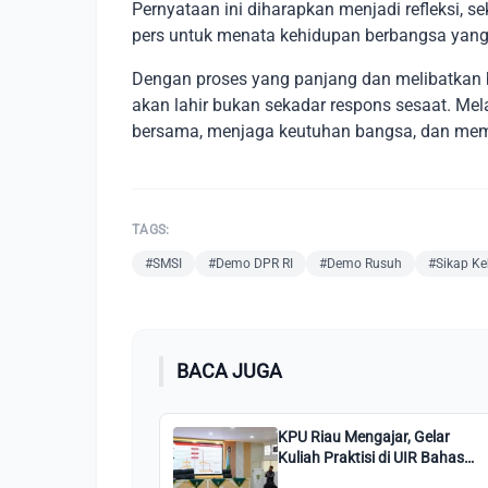
Pernyataan ini diharapkan menjadi refleksi, 
pers untuk menata kehidupan berbangsa yang l
Dengan proses yang panjang dan melibatkan 
akan lahir bukan sekadar respons sesaat. Me
bersama, menjaga keutuhan bangsa, dan mem
TAGS:
#SMSI
#Demo DPR RI
#Demo Rusuh
#Sikap K
BACA JUGA
KPU Riau Mengajar, Gelar
Kuliah Praktisi di UIR Bahas
Pendidikan Politik dan Tata