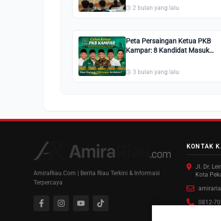
Kelola Pemilu
2 bulan yang lalu
Peta Persaingan Ketua PKB
Kampar: 8 Kandidat Masuk
UKK DPP, 5 Nama Terpetakan
Kuat
3 bulan yang lalu
KONTAK K
Jl. Dr. L
AmiraRiau.Com | Berita Riau Terkini & Informasi
Kota Pek
Terpercaya
amirari
0812-70