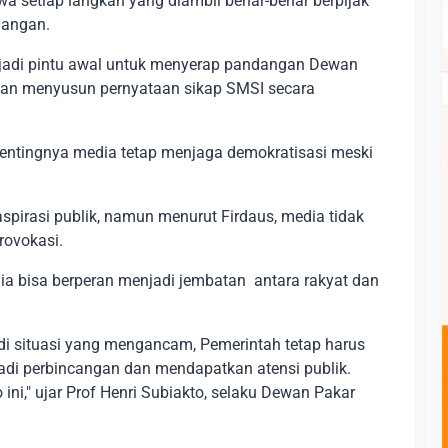
a setiap langkah yang diambil benar-benar berpijak
langan.
menjadi pintu awal untuk menyerap pandangan Dewan
kan menyusun pernyataan sikap SMSI secara
pentingnya media tetap menjaga demokratisasi meski
pirasi publik, namun menurut Firdaus, media tidak
rovokasi.
a bisa berperan menjadi jembatan antara rakyat dan
adi situasi yang mengancam, Pemerintah tetap harus
di perbincangan dan mendapatkan atensi publik.
i," ujar Prof Henri Subiakto, selaku Dewan Pakar