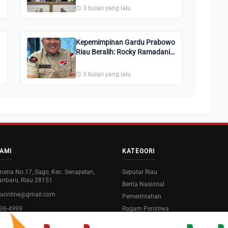
dan Ekraf
3 bulan yang lalu
Kepemimpinan Gardu Prabowo
Riau Beralih: Rocky Ramadani
Ditunjuk Nahkodai Organisasi
3 bulan yang lalu
AMI
KATEGORI
eimena No.17, Sago, Kec. Senapelan,
Seputar Riau
anbaru, Riau 28151
Berita Nasional
auonline@gmail.com
Pemerintahan
36-4999
Ragam Peristiwa