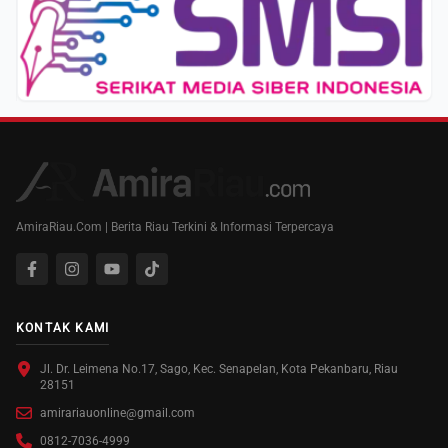
AmiraRiau.Com | Berita Riau Terkini & Informasi Terpercaya
KONTAK KAMI
Jl. Dr. Leimena No.17, Sago, Kec. Senapelan, Kota Pekanbaru, Riau
28151
amirariauonline@gmail.com
0812-7036-4999