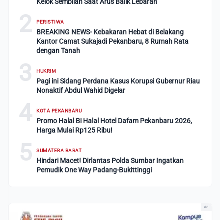
Kelok Sembilan Saat Arus Balik Lebaran
2
PERISTIWA
BREAKING NEWS- Kebakaran Hebat di Belakang
Kantor Camat Sukajadi Pekanbaru, 8 Rumah Rata
dengan Tanah
3
HUKRIM
Pagi ini Sidang Perdana Kasus Korupsi Gubernur Riau
Nonaktif Abdul Wahid Digelar
4
KOTA PEKANBARU
Promo Halal Bi Halal Hotel Dafam Pekanbaru 2026,
Harga Mulai Rp125 Ribu!
5
SUMATERA BARAT
Hindari Macet! Dirlantas Polda Sumbar Ingatkan
Pemudik One Way Padang-Bukittinggi
Ad