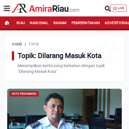
LIVE
RIAU
NASIONAL
RAGAM
PEMERINTAHAN
ADVERTORIA
HOME
/
TOPIK
Topik: Dilarang Masuk Kota
Menampilkan berita yang berkaitan dengan topik
"Dilarang Masuk Kota".
KOTA PEKANBARU