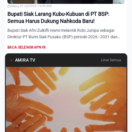
Selasa, 07 Juli 2026 | 13:45 WIB
Bupati Siak Larang Kubu-Kubuan di PT BSP:
Semua Harus Dukung Nahkoda Baru!
Bupati Siak Afni Zulkifli resmi melantik Robi Junipa sebagai
Direktur PT Bumi Siak Pusako (BSP) periode 2026–2031 dan
me...
BACA SELENGKAPNYA
●
AMIRA TV
Lihat Semua