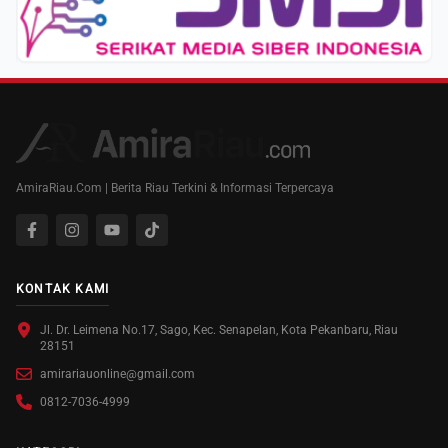
AmiraRiau.Com | Berita Riau Terkini & Informasi Terpercaya
KONTAK KAMI
Jl. Dr. Leimena No.17, Sago, Kec. Senapelan, Kota Pekanbaru, Riau
28151
amirariauonline@gmail.com
0812-7036-4999