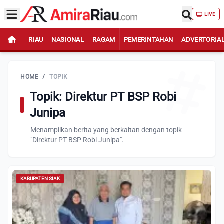
LIVE
RIAU
NASIONAL
RAGAM
PEMERINTAHAN
ADVERTORIA
HOME
/
TOPIK
Topik: Direktur PT BSP Robi
Junipa
Menampilkan berita yang berkaitan dengan topik
"Direktur PT BSP Robi Junipa".
KABUPATEN SIAK