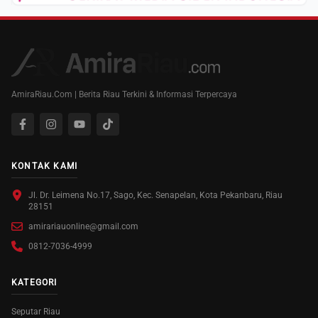
AmiraRiau.Com | Berita Riau Terkini & Informasi Terpercaya
KONTAK KAMI
Jl. Dr. Leimena No.17, Sago, Kec. Senapelan, Kota Pekanbaru, Riau
28151
amirariauonline@gmail.com
0812-7036-4999
KATEGORI
Seputar Riau