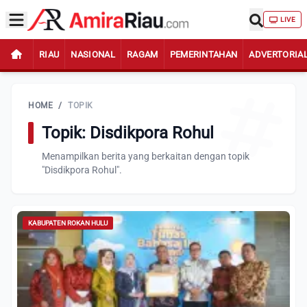
LIVE
RIAU
NASIONAL
RAGAM
PEMERINTAHAN
ADVERTORIA
HOME
/
TOPIK
Topik: Disdikpora Rohul
Menampilkan berita yang berkaitan dengan topik
"Disdikpora Rohul".
KABUPATEN ROKAN HULU