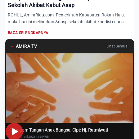
Sekolah Akibat Kabut Asap
ROHUL, AmiraRiau.com- Pemerintah Kabupaten Rokan Hulu,
mulai hari ini meliburkan &nbsp;sekolah akibat kondisi cuaca
yang...
BACA SELENGKAPNYA
●
AMIRA TV
Lihat Semua
Genggam Tangan Anak Bangsa, Cipt: Hj. Ratmiwati
Rabu, 8 April 2026 | 16:i WIB