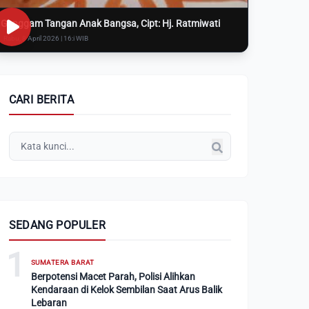
Genggam Tangan Anak Bangsa, Cipt: Hj. Ratmiwati
Rabu, 8 April 2026 | 16:i WIB
CARI BERITA
SEDANG POPULER
1
SUMATERA BARAT
Berpotensi Macet Parah, Polisi Alihkan
Kendaraan di Kelok Sembilan Saat Arus Balik
Lebaran