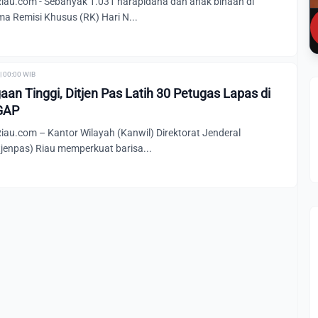
u.com - Sebanyak 1.031 narapidana dan anak binaan di
ma Remisi Khusus (RK) Hari N...
| 00:00 WIB
aan Tinggi, Ditjen Pas Latih 30 Petugas Lapas di
IGAP
u.com – Kantor Wilayah (Kanwil) Direktorat Jenderal
jenpas) Riau memperkuat barisa...