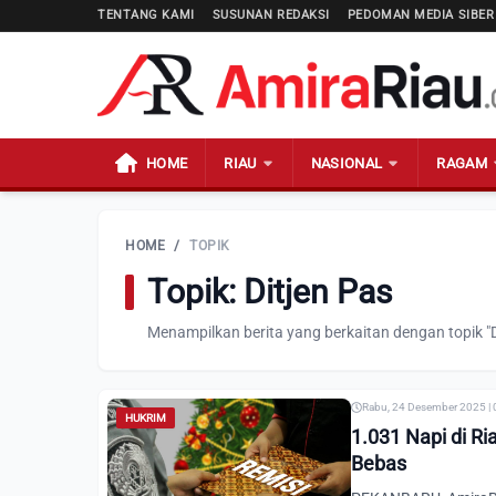
TENTANG KAMI
SUSUNAN REDAKSI
PEDOMAN MEDIA SIBER
HOME
RIAU
NASIONAL
RAGAM
HOME
/
TOPIK
Topik: Ditjen Pas
Menampilkan berita yang berkaitan dengan topik "D
Rabu, 24 Desember 2025 | 
HUKRIM
1.031 Napi di R
Bebas