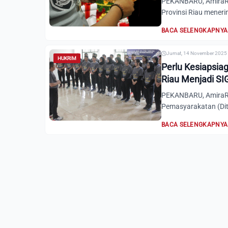
PEKANBARU, AmiraRia
Provinsi Riau meneri
BACA SELENGKAPNYA
Jumat, 14 November 2025 
HUKRIM
Perlu Kesiapsiag
Riau Menjadi S
PEKANBARU, AmiraRia
Pemasyarakatan (Dit
BACA SELENGKAPNYA