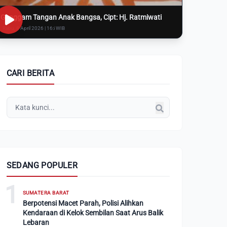
Genggam Tangan Anak Bangsa, Cipt: Hj. Ratmiwati
Rabu, 8 April 2026 | 16:i WIB
CARI BERITA
SEDANG POPULER
1
SUMATERA BARAT
Berpotensi Macet Parah, Polisi Alihkan
Kendaraan di Kelok Sembilan Saat Arus Balik
Lebaran