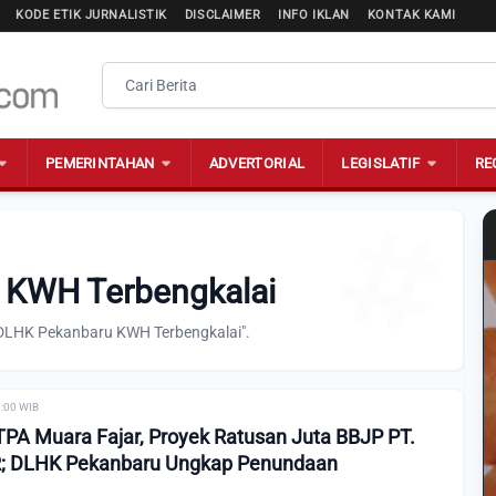
KODE ETIK JURNALISTIK
DISCLAIMER
INFO IKLAN
KONTAK KAMI
PEMERINTAHAN
ADVERTORIAL
LEGISLATIF
RE
 KWH Terbengkalai
"DLHK Pekanbaru KWH Terbengkalai".
0:00 WIB
 TPA Muara Fajar, Proyek Ratusan Juta BBJP PT.
R; DLHK Pekanbaru Ungkap Penundaan