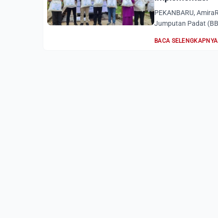
PEKANBARU, AmiraRi
Jumputan Padat (BBJP
BACA SELENGKAPNYA