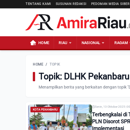
TENTANG KAMI
SUSUNAN REDAKSI
PEDOMAN MEDIA SIBER
HOME
RIAU
NASIONAL
RAGAM
HOME
/
TOPIK
Topik: DLHK Pekanbaru
Menampilkan berita yang berkaitan dengan topik 
Senin, 13 Oktober 2025 | 0
KOTA PEKANBARU
Terbengkalai di
PLN Disorot SP
Implementasi