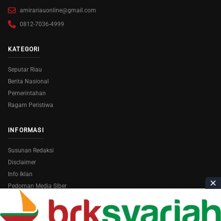
amirariauonline@gmail.com
0812-7036-4999
KATEGORI
Seputar Riau
Berita Nasional
Pemerintahan
Ragam Peristiwa
INFORMASI
Susunan Redaksi
Disclaimer
Info Iklan
Pedoman Media Siber