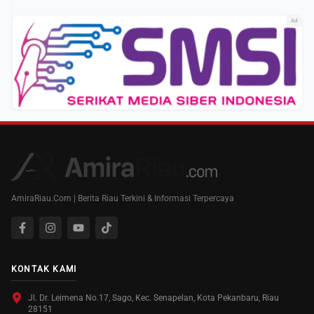
Ad
AmiraRiau.Com | Berita Riau Terkini & Informasi Terpercaya
KONTAK KAMI
Jl. Dr. Leimena No.17, Sago, Kec. Senapelan, Kota Pekanbaru, Riau
28151