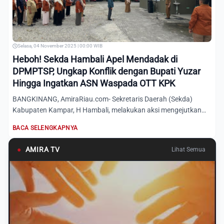
Selasa, 04 November 2025 | 00:00 WIB
Heboh! Sekda Hambali Apel Mendadak di
DPMPTSP, Ungkap Konflik dengan Bupati Yuzar
Hingga Ingatkan ASN Waspada OTT KPK
BANGKINANG, AmiraRiau.com- Sekretaris Daerah (Sekda)
Kabupaten Kampar, H Hambali, melakukan aksi mengejutkan
dengan memi...
BACA SELENGKAPNYA
●
AMIRA TV
Lihat Semua