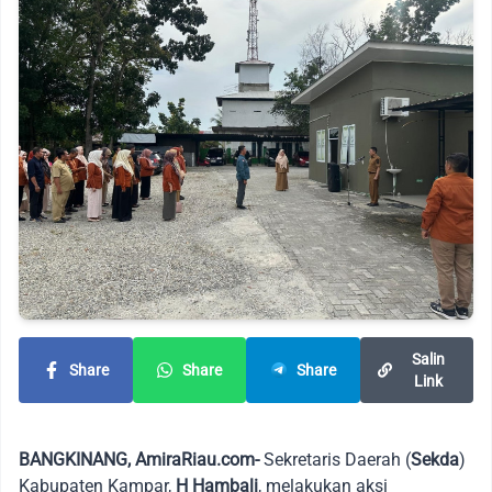
Salin
Share
Share
Share
Link
BANGKINANG, AmiraRiau.com-
Sekretaris Daerah (
Sekda
)
Kabupaten Kampar,
H Hambali
, melakukan aksi