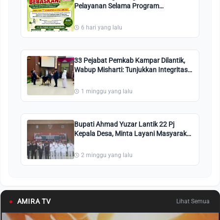
Pelayanan Selama Program
Pembebasan Pajak Kendaraan
Bermotor
6 hari yang lalu
33 Pejabat Pemkab Kampar Dilantik,
Wabup Misharti: Tunjukkan Integritas
dan Tingkatkan Pelayanan Publik
1 minggu yang lalu
Bupati Ahmad Yuzar Lantik 22 Pj
Kepala Desa, Minta Layani Masyarakat
dengan Integritas
2 minggu yang lalu
●
AMIRA TV
Lihat Semua