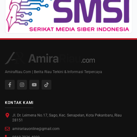
AmiraRiau.Com | Berita Riau Terkini & Informasi Terpercaya
KONTAK KAMI
Jl. Dr. Leimena No.17, Sago, Kec. Senapelan, Kota Pekanbaru, Riau
28151
amirariauonline@gmail.com