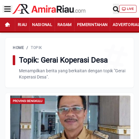
LIVE
RIAU
NASIONAL
RAGAM
PEMERINTAHAN
ADVERTORIA
HOME
/
TOPIK
Topik: Gerai Koperasi Desa
Menampilkan berita yang berkaitan dengan topik "Gerai
Koperasi Desa".
PROVINSI BENGKULU