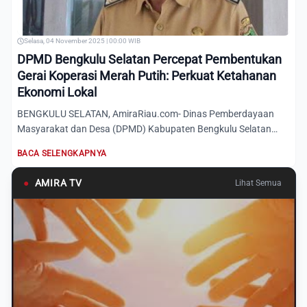
Selasa, 04 November 2025 | 00:00 WIB
DPMD Bengkulu Selatan Percepat Pembentukan
Gerai Koperasi Merah Putih: Perkuat Ketahanan
Ekonomi Lokal
BENGKULU SELATAN, AmiraRiau.com- Dinas Pemberdayaan
Masyarakat dan Desa (DPMD) Kabupaten Bengkulu Selatan
terus menunjuk...
BACA SELENGKAPNYA
●
AMIRA TV
Lihat Semua