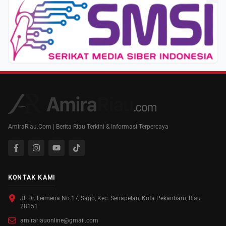
AmiraRiau.Com | Berita Riau Terkini & Informasi Terpercaya
KONTAK KAMI
Jl. Dr. Leimena No.17, Sago, Kec. Senapelan, Kota Pekanbaru, Riau
28151
amirariauonline@gmail.com