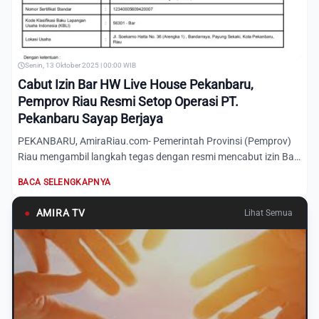
Senin, 13 Oktober 2025 | 00:00 WIB
Cabut Izin Bar HW Live House Pekanbaru,
Pemprov Riau Resmi Setop Operasi PT.
Pekanbaru Sayap Berjaya
PEKANBARU, AmiraRiau.com- Pemerintah Provinsi (Pemprov)
Riau mengambil langkah tegas dengan resmi mencabut izin Bar
PT....
BACA SELENGKAPNYA
●
AMIRA TV
Lihat Semua