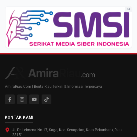
Ad
AmiraRiau.Com | Berita Riau Terkini & Informasi Terpercaya
KONTAK KAMI
Jl. Dr. Leimena No.17, Sago, Kec. Senapelan, Kota Pekanbaru, Riau
28151