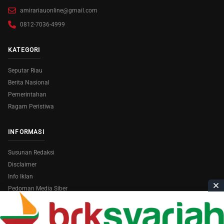
amirariauonline@gmail.com
0812-7036-4999
KATEGORI
Seputar Riau
Berita Nasional
Pemerintahan
Ragam Peristiwa
INFORMASI
Susunan Redaksi
Disclaimer
Info Iklan
Pedoman Media Siber