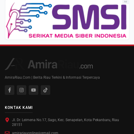
Ad
AmiraRiau.Com | Berita Riau Terkini & Informasi Terpercaya
KONTAK KAMI
Jl. Dr. Leimena No.17, Sago, Kec. Senapelan, Kota Pekanbaru, Riau
28151
amirariauonline@gmail.com