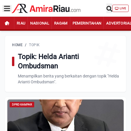
LIVE
RIAU
NASIONAL
RAGAM
PEMERINTAHAN
ADVERTORIA
HOME
/
TOPIK
Topik: Helda Arianti
Ombudsman
Menampilkan berita yang berkaitan dengan topik "Helda
Arianti Ombudsman".
DPRD KAMPAR