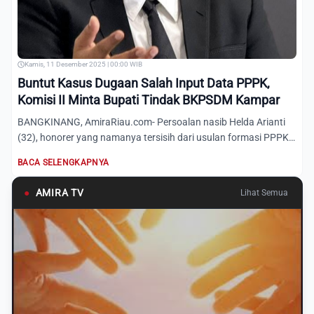
Kamis, 11 Desember 2025 | 00:00 WIB
Buntut Kasus Dugaan Salah Input Data PPPK,
Komisi II Minta Bupati Tindak BKPSDM Kampar
BANGKINANG, AmiraRiau.com- Persoalan nasib Helda Arianti
(32), honorer yang namanya tersisih dari usulan formasi PPPK
Pa...
BACA SELENGKAPNYA
●
AMIRA TV
Lihat Semua