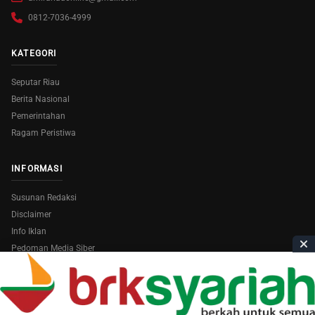
0812-7036-4999
KATEGORI
Seputar Riau
Berita Nasional
Pemerintahan
Ragam Peristiwa
INFORMASI
Susunan Redaksi
Disclaimer
Info Iklan
Pedoman Media Siber
Copyright © 2026
AmiraRiau.com
. All Rights Reserved.