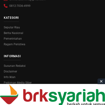
0812-7036-4999
KATEGORI
Seputar Riau
Berita Nasional
Pemerintahan
Ragam Peristiwa
INFORMASI
Susunan Redaksi
Disclaimer
Info Iklan
Pedoman Media Siber
Copyright © 2026
AmiraRiau.com
. All Rights Reserved.