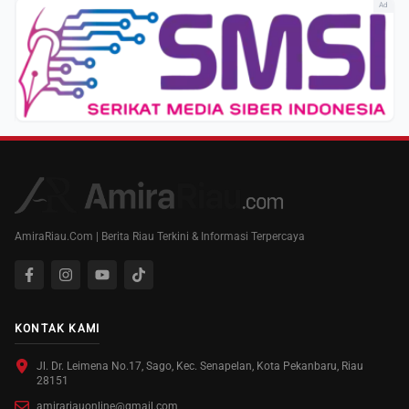
Ad
AmiraRiau.Com | Berita Riau Terkini & Informasi Terpercaya
KONTAK KAMI
Jl. Dr. Leimena No.17, Sago, Kec. Senapelan, Kota Pekanbaru, Riau
28151
amirariauonline@gmail.com