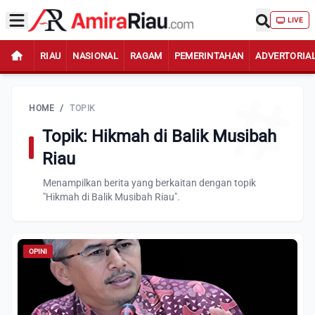
LIVE
RIAU
NASIONAL
RAGAM
PEMERINTAHAN
ADVERTORIA
HOME
/
TOPIK
Topik: Hikmah di Balik Musibah
Riau
Menampilkan berita yang berkaitan dengan topik
"Hikmah di Balik Musibah Riau".
OPINI