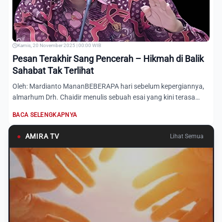
Kamis, 20 November 2025 | 00:00 WIB
Pesan Terakhir Sang Pencerah – Hikmah di Balik
Sahabat Tak Terlihat
Oleh: Mardianto MananBEBERAPA hari sebelum kepergiannya,
almarhum Drh. Chaidir menulis sebuah esai yang kini terasa
sepe...
BACA SELENGKAPNYA
●
AMIRA TV
Lihat Semua