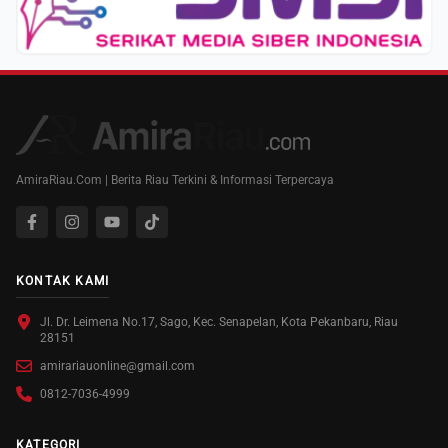
AmiraRiau.Com | Berita Riau Terkini & Informasi Terpercaya
KONTAK KAMI
Jl. Dr. Leimena No.17, Sago, Kec. Senapelan, Kota Pekanbaru, Riau
28151
amirariauonline@gmail.com
0812-7036-4999
KATEGORI