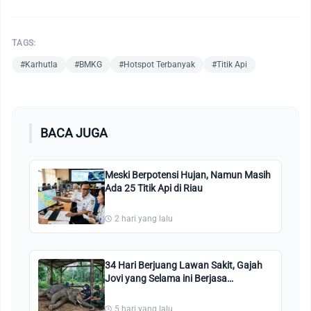
TAGS:
#Karhutla
#BMKG
#Hotspot Terbanyak
#Titik Api
BACA JUGA
Meski Berpotensi Hujan, Namun Masih
Ada 25 Titik Api di Riau
2 hari yang lalu
34 Hari Berjuang Lawan Sakit, Gajah
Jovi yang Selama ini Berjasa
Penanganan Konflik Akhirnya
Meninggal
5 hari yang lalu