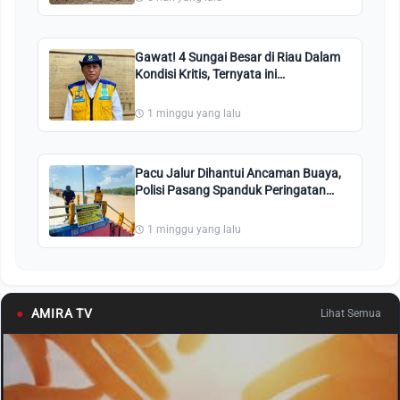
Gawat! 4 Sungai Besar di Riau Dalam
Kondisi Kritis, Ternyata ini
Penyebabnya
1 minggu yang lalu
Pacu Jalur Dihantui Ancaman Buaya,
Polisi Pasang Spanduk Peringatan
Bahaya
1 minggu yang lalu
●
AMIRA TV
Lihat Semua