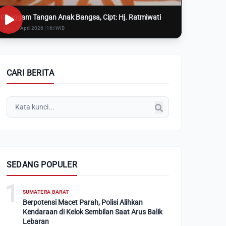
Genggam Tangan Anak Bangsa, Cipt: Hj. Ratmiwati
Rabu, 8 April 2026 | 16:i WIB
CARI BERITA
SEDANG POPULER
1
SUMATERA BARAT
Berpotensi Macet Parah, Polisi Alihkan
Kendaraan di Kelok Sembilan Saat Arus Balik
Lebaran