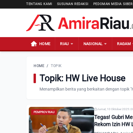
TENTANG KAMI
SUSUNAN REDAKSI
PEDOMAN MEDIA SIBER
HOME
RIAU
NASIONAL
RAGAM
HOME
/
TOPIK
Topik: HW Live House
Menampilkan berita yang berkaitan dengan topik "
Jumat, 10 Oktober 2025 | 
PEMPROV RIAU
Tegas! Gubri Men
Rekom Izin HW 