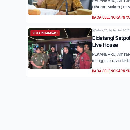
PEKANBARU, AmiraRia
Hiburan Malam (THM)
BACA SELENGKAPNYA
Selasa, 23 September 2025 
KOTA PEKANBARU
Didatangi Satpol
Live House
PEKANBARU, AmiraRia
menggelar razia ke 
BACA SELENGKAPNYA