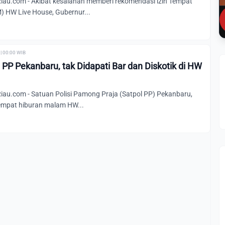
u.com - Akibat kesalahan memberi rekomendasi izin Tempat
 HW Live House, Gubernur...
| 00:00 WIB
 PP Pekanbaru, tak Didapati Bar dan Diskotik di HW
u.com - Satuan Polisi Pamong Praja (Satpol PP) Pekanbaru,
tempat hiburan malam HW...