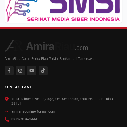
AmiraRiau.Com | Berita Riau Terkini & Informasi Terpercaya
KONTAK KAMI
Jl. Dr. Leimena No.17, Sago, Kec. Senapelan, Kota Pekanbaru, Riau
28151
amirariauonline@gmail.com
0812-7036-4999