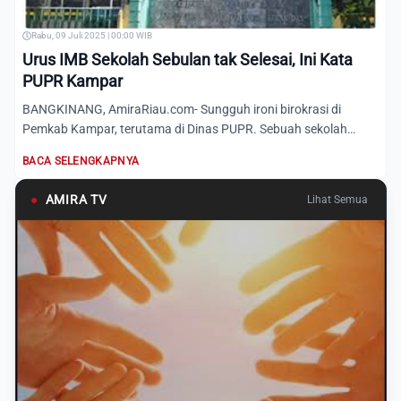
Rabu, 09 Juli 2025 | 00:00 WIB
Urus IMB Sekolah Sebulan tak Selesai, Ini Kata
PUPR Kampar
BANGKINANG, AmiraRiau.com- Sungguh ironi birokrasi di
Pemkab Kampar, terutama di Dinas PUPR. Sebuah sekolah
swasta Islam...
BACA SELENGKAPNYA
●
AMIRA TV
Lihat Semua