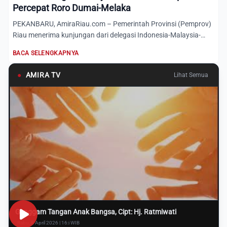
Percepat Roro Dumai-Melaka
PEKANBARU, AmiraRiau.com – Pemerintah Provinsi (Pemprov)
Riau menerima kunjungan dari delegasi Indonesia-Malaysia-
Thaila...
BACA SELENGKAPNYA
●
AMIRA TV
Lihat Semua
Genggam Tangan Anak Bangsa, Cipt: Hj. Ratmiwati
Rabu, 8 April 2026 | 16:i WIB