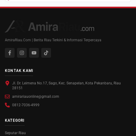
AmiraRiau.Com | Berita Riau Terkini & Informasi Terpercaya
KONTAK KAMI
Jl. Dr. Leimena No.17, Sago, Kec. Senapelan, Kota Pekanbaru, Riau
28151
amirariauonline@gmail.com
0812-7036-4999
KATEGORI
Seputar Riau