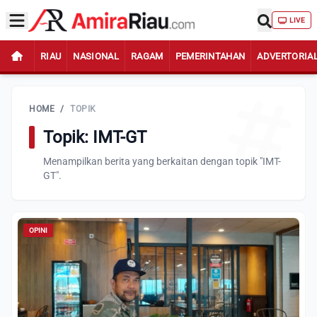
LIVE
RIAU
NASIONAL
RAGAM
PEMERINTAHAN
ADVERTORIA
HOME
/
TOPIK
Topik: IMT-GT
Menampilkan berita yang berkaitan dengan topik "IMT-
GT".
OPINI