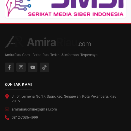
AmiraRiau.Com | Berita Riau Terkini & Informasi Terpercaya
KONTAK KAMI
Jl. Dr. Leimena No.17, Sago, Kec. Senapelan, Kota Pekanbaru, Riau
28151
amirariauonline@gmail.com
0812-7036-4999