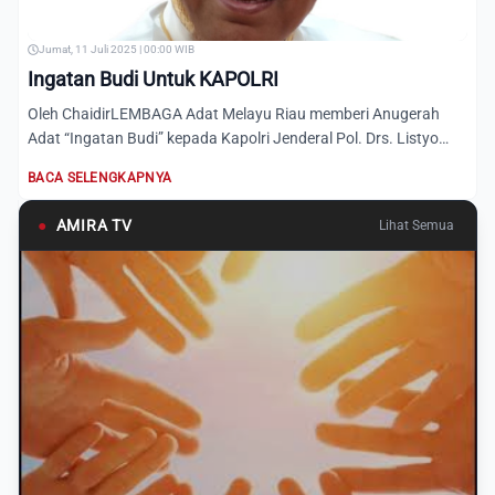
Jumat, 11 Juli 2025 | 00:00 WIB
Ingatan Budi Untuk KAPOLRI
Oleh ChaidirLEMBAGA Adat Melayu Riau memberi Anugerah
Adat “Ingatan Budi” kepada Kapolri Jenderal Pol. Drs. Listyo
Sigit...
BACA SELENGKAPNYA
●
AMIRA TV
Lihat Semua