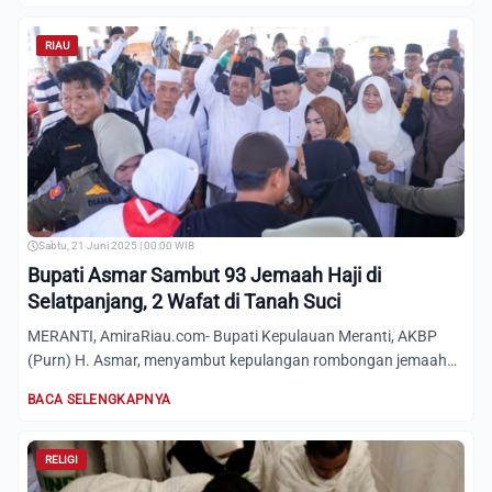
RIAU
Sabtu, 21 Juni 2025 | 00:00 WIB
Bupati Asmar Sambut 93 Jemaah Haji di
Selatpanjang, 2 Wafat di Tanah Suci
MERANTI, AmiraRiau.com- Bupati Kepulauan Meranti, AKBP
(Purn) H. Asmar, menyambut kepulangan rombongan jemaah
haji asal...
BACA SELENGKAPNYA
RELIGI