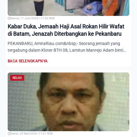
Kamis, 11 Juni 2026 | 17:33 WIB
Kabar Duka, Jemaah Haji Asal Rokan Hilir Wafat
di Batam, Jenazah Diterbangkan ke Pekanbaru
PEKANBARU, AmiraRiau.com&nbsp;- Seorang jemaah yang
tergabung dalam Kloter BTH 08, Lamitun Manrejo Adam binti
Manrejo, a...
BACA SELENGKAPNYA
RELIGI
Senin, 25 Mei 2026 | 17:31 WIB