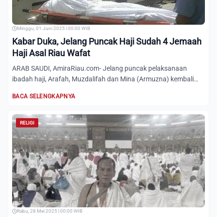
Minggu, 01 Juni 2025 | 00:00 WIB
Kabar Duka, Jelang Puncak Haji Sudah 4 Jemaah
Haji Asal Riau Wafat
ARAB SAUDI, AmiraRiau.com- Jelang puncak pelaksanaan
ibadah haji, Arafah, Muzdalifah dan Mina (Armuzna) kembali
berita d...
BACA SELENGKAPNYA
RELIGI
Rabu, 28 Mei 2025 | 00:00 WIB