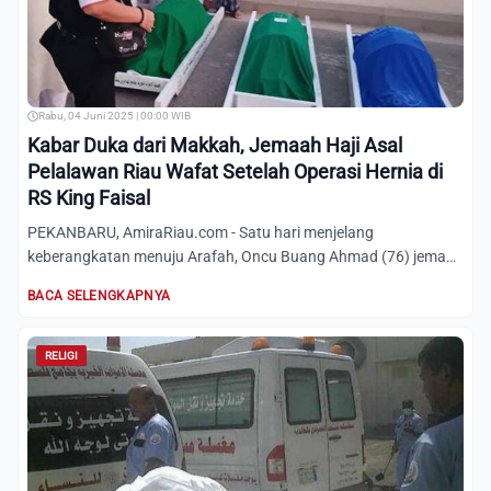
Rabu, 04 Juni 2025 | 00:00 WIB
Kabar Duka dari Makkah, Jemaah Haji Asal
Pelalawan Riau Wafat Setelah Operasi Hernia di
RS King Faisal
PEKANBARU, AmiraRiau.com - Satu hari menjelang
keberangkatan menuju Arafah, Oncu Buang Ahmad (76) jemaah
haji pemegang n...
BACA SELENGKAPNYA
RELIGI