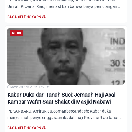
PEKANBARU, AmiraRiau.com&nbsp;- Kementerian Haji dan
Umrah Provinsi Riau, memastikan bahwa biaya pemulangan
calon jemaah...
BACA SELENGKAPNYA
RELIGI
Kamis, 30 April 2026 | 14:33 WIB
Kabar Duka dari Tanah Suci: Jemaah Haji Asal
Kampar Wafat Saat Shalat di Masjid Nabawi
PEKANBARU, AmiraRiau.com&nbsp;&ndash; Kabar duka
menyelimuti penyelenggaraan ibadah haji Provinsi Riau tahun
2026. Salah...
BACA SELENGKAPNYA