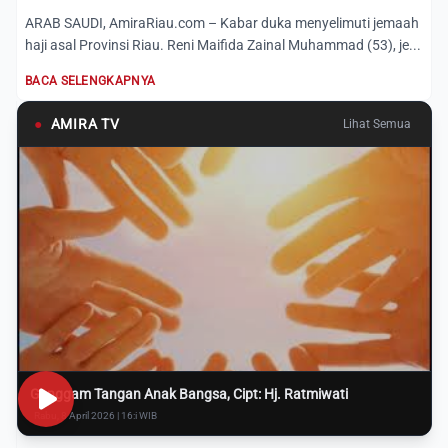
ARAB SAUDI, AmiraRiau.com – Kabar duka menyelimuti jemaah
haji asal Provinsi Riau. Reni Maifida Zainal Muhammad (53), je...
BACA SELENGKAPNYA
●
AMIRA TV
Lihat Semua
Genggam Tangan Anak Bangsa, Cipt: Hj. Ratmiwati
Rabu, 8 April 2026 | 16:i WIB