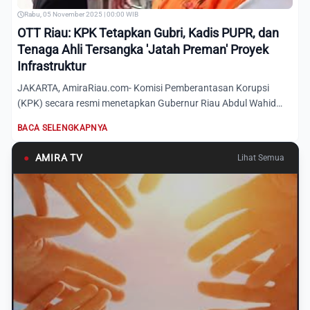
Rabu, 05 November 2025 | 00:00 WIB
OTT Riau: KPK Tetapkan Gubri, Kadis PUPR, dan
Tenaga Ahli Tersangka 'Jatah Preman' Proyek
Infrastruktur
JAKARTA, AmiraRiau.com- Komisi Pemberantasan Korupsi
(KPK) secara resmi menetapkan Gubernur Riau Abdul Wahid
(AW), Kepal...
BACA SELENGKAPNYA
●
AMIRA TV
Lihat Semua