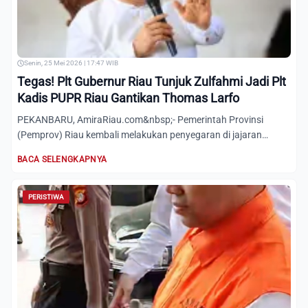
Senin, 25 Mei 2026 | 17:47 WIB
Tegas! Plt Gubernur Riau Tunjuk Zulfahmi Jadi Plt
Kadis PUPR Riau Gantikan Thomas Larfo
PEKANBARU, AmiraRiau.com&nbsp;- Pemerintah Provinsi
(Pemprov) Riau kembali melakukan penyegaran di jajaran
birokrasinya....
BACA SELENGKAPNYA
PERISTIWA