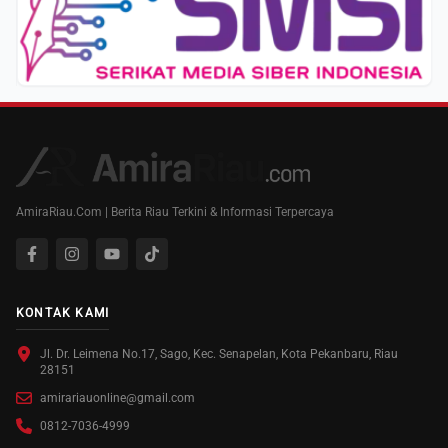
AmiraRiau.Com | Berita Riau Terkini & Informasi Terpercaya
KONTAK KAMI
Jl. Dr. Leimena No.17, Sago, Kec. Senapelan, Kota Pekanbaru, Riau
28151
amirariauonline@gmail.com
0812-7036-4999