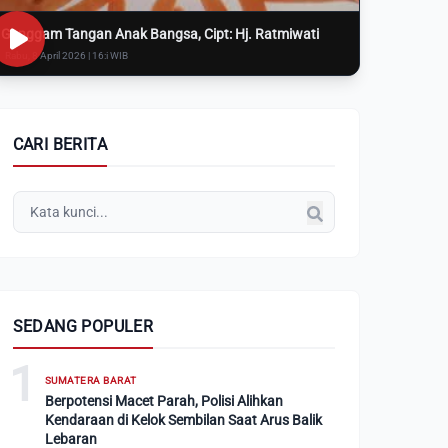
Genggam Tangan Anak Bangsa, Cipt: Hj. Ratmiwati
Rabu, 8 April 2026 | 16:i WIB
CARI BERITA
SEDANG POPULER
1
SUMATERA BARAT
Berpotensi Macet Parah, Polisi Alihkan
Kendaraan di Kelok Sembilan Saat Arus Balik
Lebaran