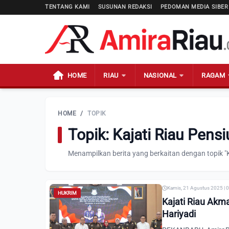
TENTANG KAMI
SUSUNAN REDAKSI
PEDOMAN MEDIA SIBER
HOME
RIAU
NASIONAL
RAGAM
HOME
/
TOPIK
Topik: Kajati Riau Pens
Menampilkan berita yang berkaitan dengan topik "K
Kamis, 21 Agustus 2025 | 
HUKRIM
Kajati Riau Akma
Hariyadi