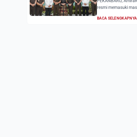
PEKANBARU, AmiraRia
resmi memasuki masa
BACA SELENGKAPNYA