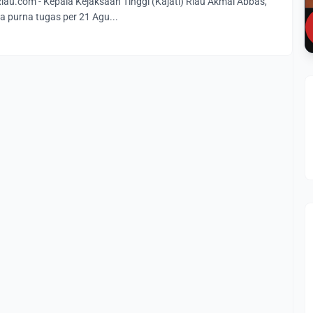
u.com - Kepala Kejaksaan Tinggi (Kajati) Riau Akmal Abbas,
 purna tugas per 21 Agu...