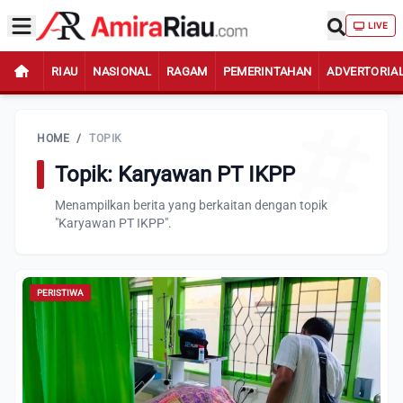
LIVE
RIAU
NASIONAL
RAGAM
PEMERINTAHAN
ADVERTORIA
HOME
/
TOPIK
Topik: Karyawan PT IKPP
Menampilkan berita yang berkaitan dengan topik
"Karyawan PT IKPP".
PERISTIWA