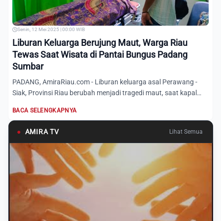
Senin, 12 Mei 2025 | 00:00 WIB
Liburan Keluarga Berujung Maut, Warga Riau
Tewas Saat Wisata di Pantai Bungus Padang
Sumbar
PADANG, AmiraRiau.com - Liburan keluarga asal Perawang -
Siak, Provinsi Riau berubah menjadi tragedi maut, saat kapal
wi...
BACA SELENGKAPNYA
●
AMIRA TV
Lihat Semua