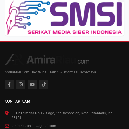
AmiraRiau.Com | Berita Riau Terkini & Informasi Terpercaya
KONTAK KAMI
Jl. Dr. Leimena No.17, Sago, Kec. Senapelan, Kota Pekanbaru, Riau
28151
amirariauonline@gmail.com