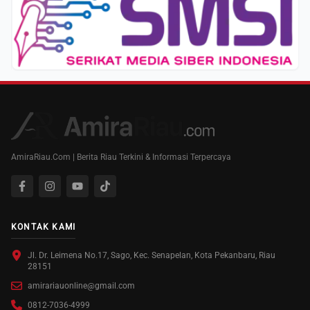
AmiraRiau.Com | Berita Riau Terkini & Informasi Terpercaya
KONTAK KAMI
Jl. Dr. Leimena No.17, Sago, Kec. Senapelan, Kota Pekanbaru, Riau
28151
amirariauonline@gmail.com
0812-7036-4999