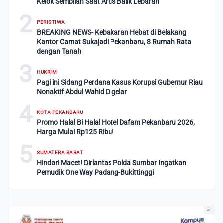
Kelok Sembilan Saat Arus Balik Lebaran
2
PERISTIWA
BREAKING NEWS- Kebakaran Hebat di Belakang
Kantor Camat Sukajadi Pekanbaru, 8 Rumah Rata
dengan Tanah
3
HUKRIM
Pagi ini Sidang Perdana Kasus Korupsi Gubernur Riau
Nonaktif Abdul Wahid Digelar
4
KOTA PEKANBARU
Promo Halal Bi Halal Hotel Dafam Pekanbaru 2026,
Harga Mulai Rp125 Ribu!
5
SUMATERA BARAT
Hindari Macet! Dirlantas Polda Sumbar Ingatkan
Pemudik One Way Padang-Bukittinggi
Ad