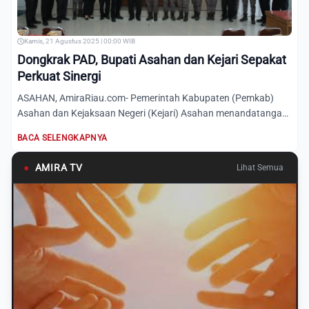
Kamis, 21 Agustus 2025 | 00:00 WIB
Dongkrak PAD, Bupati Asahan dan Kejari Sepakat
Perkuat Sinergi
ASAHAN, AmiraRiau.com- Pemerintah Kabupaten (Pemkab)
Asahan dan Kejaksaan Negeri (Kejari) Asahan menandatangani
Nota Kes...
BACA SELENGKAPNYA
●
AMIRA TV
Lihat Semua