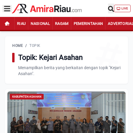
LIVE
RIAU
NASIONAL
RAGAM
PEMERINTAHAN
ADVERTORIA
HOME
/
TOPIK
Topik: Kejari Asahan
Menampilkan berita yang berkaitan dengan topik "Kejari
Asahan".
KABUPATEN ASAHAN