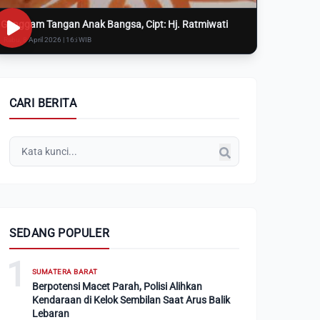
Genggam Tangan Anak Bangsa, Cipt: Hj. Ratmiwati
Rabu, 8 April 2026 | 16:i WIB
CARI BERITA
SEDANG POPULER
1
SUMATERA BARAT
Berpotensi Macet Parah, Polisi Alihkan
Kendaraan di Kelok Sembilan Saat Arus Balik
Lebaran