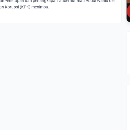
nanPenetapan dan penangkapan Gubernur Riau Abdul Wahid oleh
n Korupsi (KPK) menimbu...