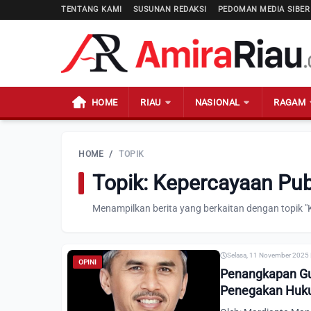
TENTANG KAMI
SUSUNAN REDAKSI
PEDOMAN MEDIA SIBER
HOME
RIAU
NASIONAL
RAGAM
HOME
/
TOPIK
Topik: Kepercayaan Pu
Menampilkan berita yang berkaitan dengan topik 
Selasa, 11 November 2025 
OPINI
Penangkapan Gu
Penegakan Hu