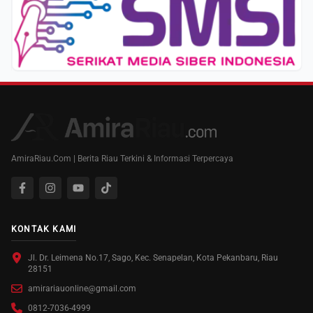
AmiraRiau.Com | Berita Riau Terkini & Informasi Terpercaya
KONTAK KAMI
Jl. Dr. Leimena No.17, Sago, Kec. Senapelan, Kota Pekanbaru, Riau
28151
amirariauonline@gmail.com
0812-7036-4999