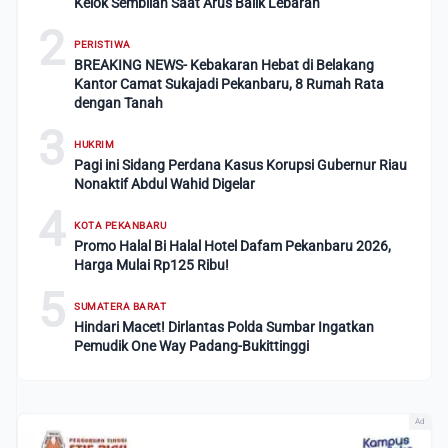
Kelok Sembilan Saat Arus Balik Lebaran
2
PERISTIWA
BREAKING NEWS- Kebakaran Hebat di Belakang
Kantor Camat Sukajadi Pekanbaru, 8 Rumah Rata
dengan Tanah
3
HUKRIM
Pagi ini Sidang Perdana Kasus Korupsi Gubernur Riau
Nonaktif Abdul Wahid Digelar
4
KOTA PEKANBARU
Promo Halal Bi Halal Hotel Dafam Pekanbaru 2026,
Harga Mulai Rp125 Ribu!
5
SUMATERA BARAT
Hindari Macet! Dirlantas Polda Sumbar Ingatkan
Pemudik One Way Padang-Bukittinggi
Ad