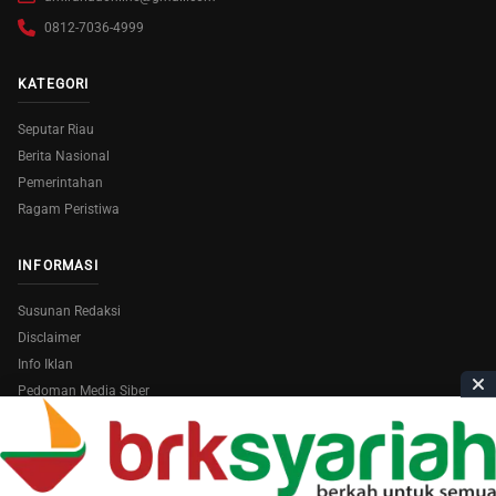
0812-7036-4999
KATEGORI
Seputar Riau
Berita Nasional
Pemerintahan
Ragam Peristiwa
INFORMASI
Susunan Redaksi
Disclaimer
Info Iklan
Pedoman Media Siber
Copyright © 2026
AmiraRiau.com
. All Rights Reserved.