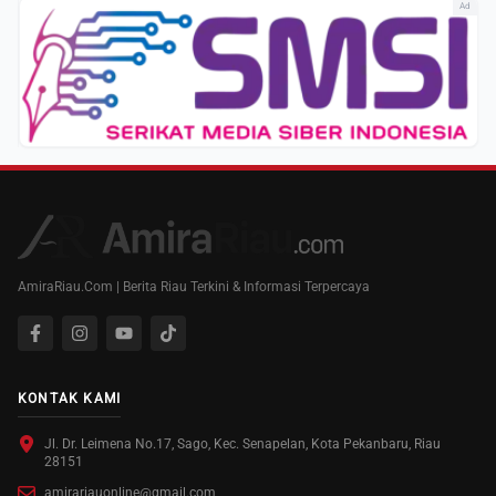
Ad
AmiraRiau.Com | Berita Riau Terkini & Informasi Terpercaya
KONTAK KAMI
Jl. Dr. Leimena No.17, Sago, Kec. Senapelan, Kota Pekanbaru, Riau
28151
amirariauonline@gmail.com