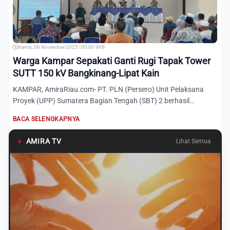
Kamis, 06 November 2025 | 00:00 WIB
Warga Kampar Sepakati Ganti Rugi Tapak Tower
SUTT 150 kV Bangkinang-Lipat Kain
KAMPAR, AmiraRiau.com- PT. PLN (Persero) Unit Pelaksana
Proyek (UPP) Sumatera Bagian Tengah (SBT) 2 berhasil
menyelesaik...
BACA SELENGKAPNYA
●
AMIRA TV
Lihat Semua