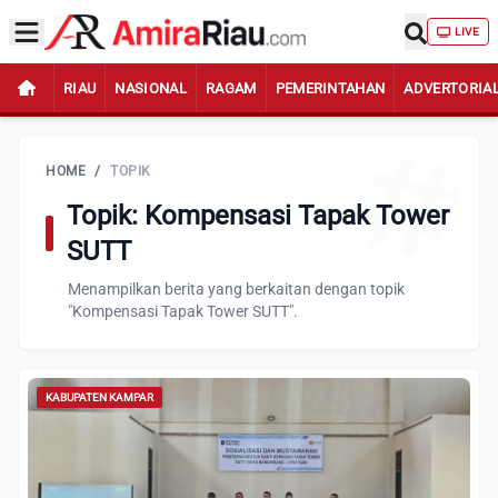
LIVE
RIAU
NASIONAL
RAGAM
PEMERINTAHAN
ADVERTORIA
HOME
/
TOPIK
Topik: Kompensasi Tapak Tower
SUTT
Menampilkan berita yang berkaitan dengan topik
"Kompensasi Tapak Tower SUTT".
KABUPATEN KAMPAR