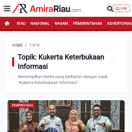
LIVE
RIAU
NASIONAL
RAGAM
PEMERINTAHAN
ADVERTORIA
HOME
/
TOPIK
Topik: Kukerta Keterbukaan
Informasi
Menampilkan berita yang berkaitan dengan topik
"Kukerta Keterbukaan Informasi".
PEMPROV RIAU