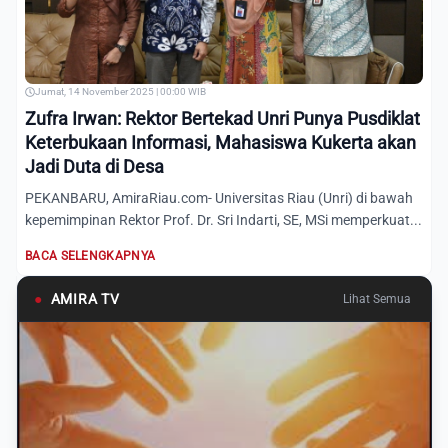
Jumat, 14 November 2025 | 00:00 WIB
Zufra Irwan: Rektor Bertekad Unri Punya Pusdiklat
Keterbukaan Informasi, Mahasiswa Kukerta akan
Jadi Duta di Desa
PEKANBARU, AmiraRiau.com- Universitas Riau (Unri) di bawah
kepemimpinan Rektor Prof. Dr. Sri Indarti, SE, MSi memperkuat...
BACA SELENGKAPNYA
●
AMIRA TV
Lihat Semua