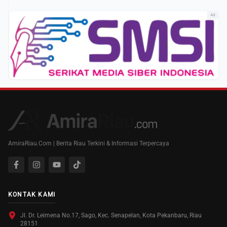
Ad
AmiraRiau.Com | Berita Riau Terkini & Informasi Terpercaya
KONTAK KAMI
Jl. Dr. Leimena No.17, Sago, Kec. Senapelan, Kota Pekanbaru, Riau
28151