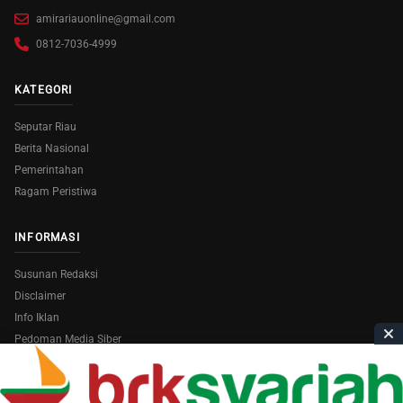
amirariauonline@gmail.com
0812-7036-4999
KATEGORI
Seputar Riau
Berita Nasional
Pemerintahan
Ragam Peristiwa
INFORMASI
Susunan Redaksi
Disclaimer
Info Iklan
Pedoman Media Siber