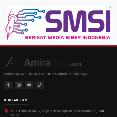
Ad
AmiraRiau.Com | Berita Riau Terkini & Informasi Terpercaya
KONTAK KAMI
Jl. Dr. Leimena No.17, Sago, Kec. Senapelan, Kota Pekanbaru, Riau
28151