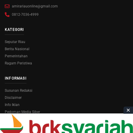
amirariauonline@gmail.com
0812-7036-4999
KATEGORI
Seputar Riau
Berita Nasional
Pemerintahan
Ragam Peristiwa
INFORMASI
Susunan Redaksi
Disclaimer
Info Iklan
Pedoman Media Siber