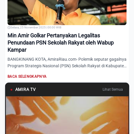
Selasa, 25 November 2025 | 00:00 WIB
Min Amir Golkar Pertanyakan Legalitas
Penundaan PSN Sekolah Rakyat oleh Wabup
Kampar
BANGKINANG KOTA, AmiraRiau.com- Polemik seputar gagalnya
Program Strategis Nasional (PSN) Sekolah Rakyat di Kabupaten
Ka...
BACA SELENGKAPNYA
●
AMIRA TV
Lihat Semua