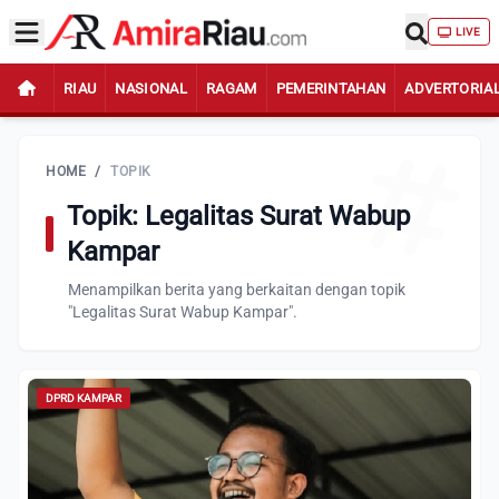
LIVE
RIAU
NASIONAL
RAGAM
PEMERINTAHAN
ADVERTORIA
HOME
/
TOPIK
Topik: Legalitas Surat Wabup
Kampar
Menampilkan berita yang berkaitan dengan topik
"Legalitas Surat Wabup Kampar".
DPRD KAMPAR